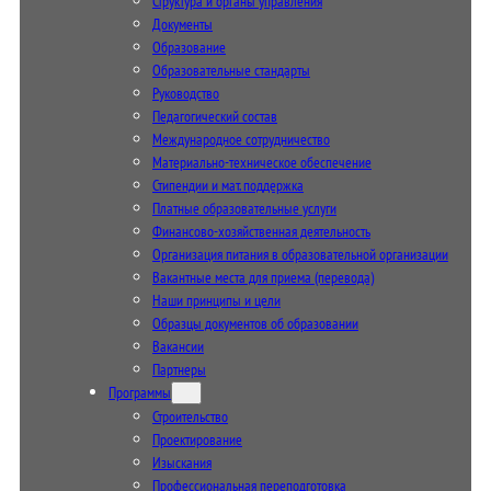
Структура и органы управления
Документы
Образование
Образовательные стандарты
Руководство
Педагогический состав
Международное сотрудничество
Материально-техническое обеспечение
Стипендии и мат. поддержка
Платные образовательные услуги
Финансово-хозяйственная деятельность
Организация питания в образовательной организации
Вакантные места для приема (перевода)
Наши принципы и цели
Образцы документов об образовании
Вакансии
Партнеры
Программы
Строительство
Проектирование
Изыскания
Профессиональная переподготовка