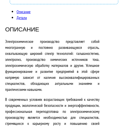
0
0
Описание
Детали
0
,
ОПИСАНИЕ
0
Электрохимическое производство представляет собой
многогранную и постоянно развивающуюся отрасль,
0
охватывающую широкий спектр технологий: гальваностегию,
₽
электролиз, производство химических источников тока,
электрохимическую обработку материалов и другие.
Успешное
.
функционирование и развитие предприятий в этой сфере
напрямую зависит от наличия высококвалифицированных
специалистов, обладающих актуальными знаниями и
практическими навыками.
В современных условиях возрастающих требований к качеству
продукции, экологической безопасности и энергоэффективности,
профессиональная переподготовка по электрохимическому
производству является необходимостью для специалистов,
стремящихся к карьерному росту и повышению своей