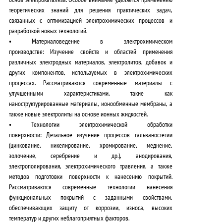
теоретических знаний для решения практических задач,
связанных с оптимизацией электрохимических процессов и
разработкой новых технологий.
•
Материаловедение в электрохимическом
производстве:
Изучение свойств и областей применения
различных электродных материалов, электролитов, добавок и
других компонентов, используемых в электрохимических
процессах.
Рассматриваются современные материалы с
улучшенными характеристиками, такие как
наноструктурированные материалы, ионообменные мембраны, а
также новые электролиты на основе ионных жидкостей.
•
Технологии электрохимической обработки
поверхности:
Детальное изучение процессов гальваностегии
(цинкование, никелирование, хромирование, меднение,
золочение, серебрение и др.), анодирования,
электрополирования, электрохимического травления, а также
методов подготовки поверхности к нанесению покрытий.
Рассматриваются современные технологии нанесения
функциональных покрытий с заданными свойствами,
обеспечивающих защиту от коррозии, износа, высоких
температур и других неблагоприятных факторов.