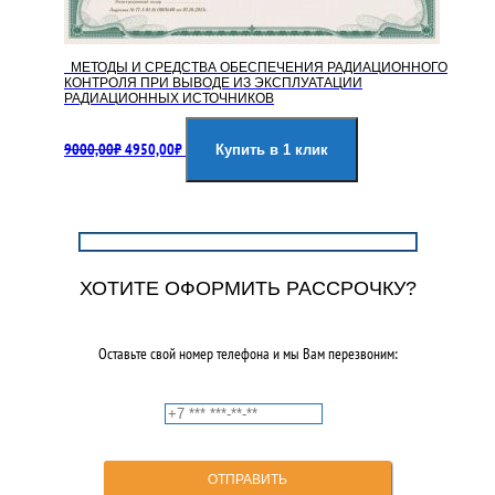
МЕТОДЫ И СРЕДСТВА ОБЕСПЕЧЕНИЯ РАДИАЦИОННОГО
КОНТРОЛЯ ПРИ ВЫВОДЕ ИЗ ЭКСПЛУАТАЦИИ
РАДИАЦИОННЫХ ИСТОЧНИКОВ
Первоначальная
Текущая
9000,00
₽
4950,00
₽
цена
цена:
Купить в 1 клик
составляла
4950,00₽.
9000,00₽.
ХОТИТЕ ОФОРМИТЬ РАССРОЧКУ?
Оставьте свой номер телефона и мы Вам перезвоним: