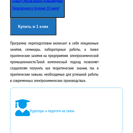
о
щ
Перезвоним в течение 10 минут
н
а
а
я
Купить в 1 клик
ч
ц
Программа переподготовки включает в себя лекционные
а
е
занятия, семинары, лабораторные работы, а также
л
н
практические занятия на предприятиях электрохимической
промышленности.Такой комплексный подход позволяет
ь
а
слушателям получить как теоретические знания, так и
н
:
практические навыки, необходимые для успешной работы
в современных электрохимических производствах.
а
2
я
4
ц
2
Кураторы и педагоги на связи
е
0
н
0