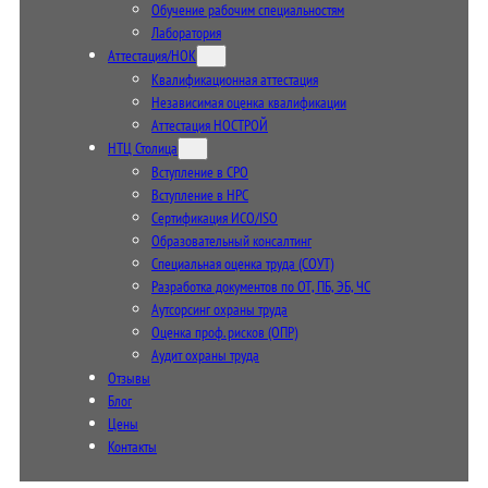
Обучение рабочим специальностям
Лаборатория
Аттестация/НОК
Квалификационная аттестация
Независимая оценка квалификации
Аттестация НОСТРОЙ
НТЦ Столица
Вступление в СРО
Вступление в НРС
Сертификация ИСО/ISO
Образовательный консалтинг
Специальная оценка труда (СОУТ)
Разработка документов по ОТ, ПБ, ЭБ, ЧС
Аутсорсинг охраны труда
Оценка проф. рисков (ОПР)
Аудит охраны труда
Отзывы
Блог
Цены
Контакты