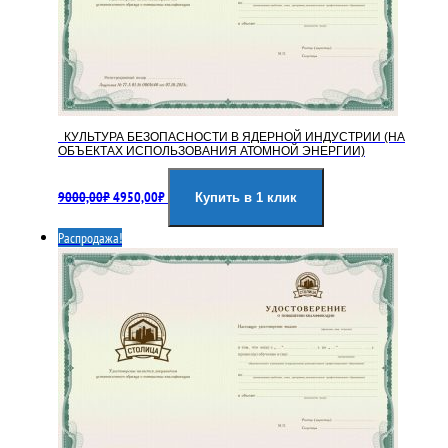
КУЛЬТУРА БЕЗОПАСНОСТИ В ЯДЕРНОЙ ИНДУСТРИИ (НА
ОБЪЕКТАХ ИСПОЛЬЗОВАНИЯ АТОМНОЙ ЭНЕРГИИ)
Первоначальная
Текущая
9000,00
₽
4950,00
₽
цена
цена:
Купить в 1 клик
составляла
4950,00₽.
Распродажа!
9000,00₽.