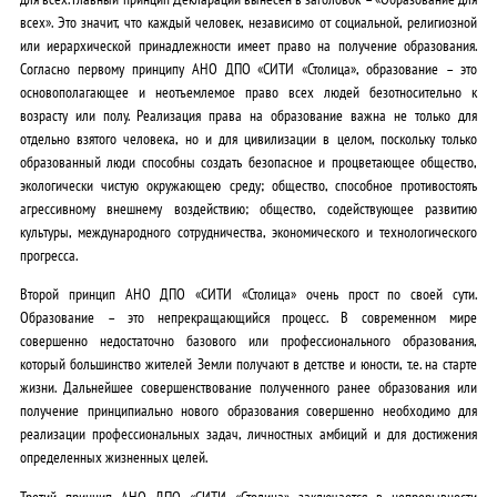
всех». Это значит, что каждый человек, независимо от социальной, религиозной
или иерархической принадлежности имеет право на получение образования.
Согласно первому принципу АНО ДПО «СИТИ «Столица», образование – это
основополагающее и неотъемлемое право всех людей безотносительно к
возрасту или полу. Реализация права на образование важна не только для
отдельно взятого человека, но и для цивилизации в целом, поскольку только
образованный люди способны создать безопасное и процветающее общество,
экологически чистую окружающею среду; общество, способное противостоять
агрессивному внешнему воздействию; общество, содействующее развитию
культуры, международного сотрудничества, экономического и технологического
прогресса.
Второй принцип АНО ДПО «СИТИ «Столица»
очень прост по своей сути.
Образование – это непрекращающийся процесс. В современном мире
совершенно недостаточно базового или профессионального образования,
который большинство жителей Земли получают в детстве и юности, т.е. на старте
жизни. Дальнейшее совершенствование полученного ранее образования или
получение принципиально нового образования совершенно необходимо для
реализации профессиональных задач, личностных амбиций и для достижения
определенных жизненных целей.
Третий принцип АНО ДПО «СИТИ «Столица»
заключается в непрерывности