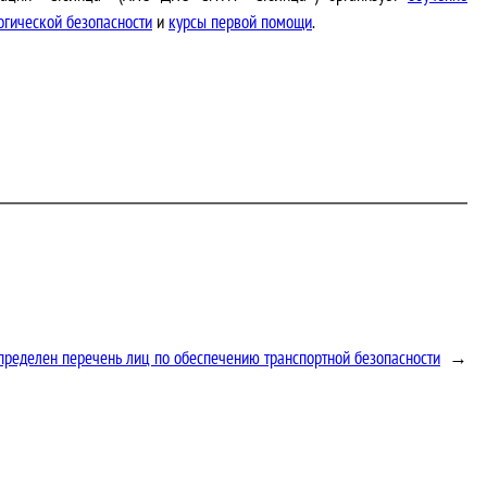
огической безопасности
и
курсы первой помощи
.
пределен перечень лиц по обеспечению транспортной безопасности
→