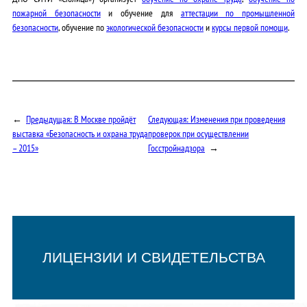
пожарной безопасности
и обучение для
аттестации по промышленной
безопасности
, обучение по
экологической безопасности
и
курсы первой помощи
.
←
Предыдущая:
В Москве пройдёт
Следующая:
Изменения при проведения
выставка «Безопасность и охрана труда
проверок при осуществлении
– 2015»
Госстройнадзора
→
ЛИЦЕНЗИИ И СВИДЕТЕЛЬСТВА