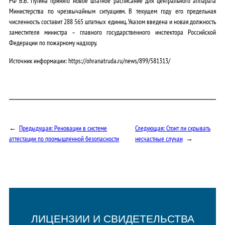
РФ В.В. Путина принято новое штатное расписание для центрального аппарата
Министерства по чрезвычайным ситуациям. В текущем году его предельная
численность составит 288 565 штатных единиц. Указом введена и новая должность
заместителя министра – главного государственного инспектора Российской
Федерации по пожарному надзору.
Источник информации: https://ohranatruda.ru/news/899/581313/
←
Предыдущая:
Реновации в системе
Следующая:
Стоит ли скрывать
аттестации по промышленной безопасности
несчастные случаи
→
ЛИЦЕНЗИИ И СВИДЕТЕЛЬСТВА