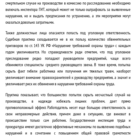
смертельном случае на производстве в комиссию по расследованию необходимо
включать инспектора ГИТ, который может не только оштрафовать за выявленные
нарушения, но и выдать предписания по устранению, а эти мероприятия могут
оказаться довольно затратными.
Также должностные лица опасаются попасть под уголовную ответственность.
Судебная практика складывается не в их пользу, количество обвинительных
приговоров по ст. 143 УК РФ «Нарушение требований охраны труда» с каждым
годом увеличивается. Но справедливости ради отметим, что под уголовное
преследование редко попадают руководители предприятий, чаще всего
обвиняются специалисты среднего руководящего звена. В тоже время, попытка
скрыть факт гибели работника или получения им тяжелых травм, наоборот
увеличивает внимание правоохранителей к руководству предприятия, а значит и
увеличивает риск их обвинения в нарушении требований охраны труда.
Пруктика показывает, что большинство попыток скрыть несчастный случай на
производстве, в надежде избежать лишних проблем, дает прямо
противоположный эффект. Работодатель несет еще большую ответственность за
свои неправомерные действия, причем даже в ситуациях, где виноват в
происшествии только сам работник. Государственная инспекция труда и
прокуратура имеют достаточно эффективные механизмы по выявлению подобных
нарушений и в сочетании с повышением общей правовой грамотности