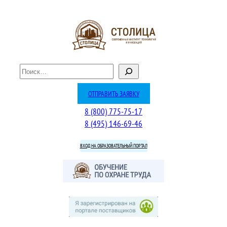
Перейти
к
содержимому
П
о
и
ОТПРАВИТЬ ЗАЯВКУ
с
8 (800) 775-75-17
к
8 (495) 146-69-46
ВХОД НА ОБРАЗОВАТЕЛЬНЫЙ ПОРТАЛ