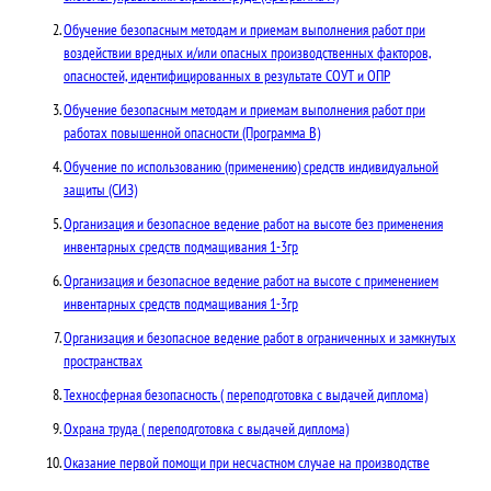
Обучение безопасным методам и приемам выполнения работ при
воздействии вредных и/или опасных производственных факторов,
опасностей, идентифицированных в результате СОУТ и ОПР
Обучение безопасным методам и приемам выполнения работ при
работах повышенной опасности (Программа В)
Обучение по использованию (применению) средств индивидуальной
защиты (СИЗ)
Организация и безопасное ведение работ на высоте без применения
инвентарных средств подмащивания 1-3гр
Организация и безопасное ведение работ на высоте с применением
инвентарных средств подмащивания 1-3гр
Организация и безопасное ведение работ в ограниченных и замкнутых
пространствах
Техносферная безопасность ( переподготовка с выдачей диплома)
Охрана труда ( переподготовка с выдачей диплома)
Оказание первой помощи при несчастном случае на производстве