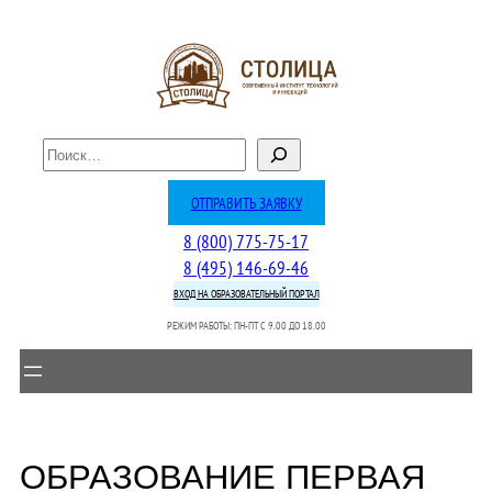
Перейти
к
содержимому
П
о
и
ОТПРАВИТЬ ЗАЯВКУ
с
8 (800) 775-75-17
к
8 (495) 146-69-46
ВХОД НА ОБРАЗОВАТЕЛЬНЫЙ ПОРТАЛ
РЕЖИМ РАБОТЫ: ПН-ПТ C 9.00 ДО 18.00
ОБРАЗОВАНИЕ ПЕРВАЯ