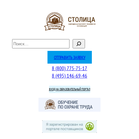
Перейти
к
содержимому
П
о
и
ОТПРАВИТЬ ЗАЯВКУ
с
8 (800) 775-75-17
к
8 (495) 146-69-46
ВХОД НА ОБРАЗОВАТЕЛЬНЫЙ ПОРТАЛ