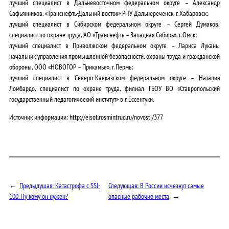
лучший специалист в Дальневосточном федеральном округе – Александр
Сафьянников, «Транснефть-Дальний восток» РНУ Дальнереченск, г. Хабаровск;
лучший специалист в Сибирском федеральном округе – Сергей Думаков,
специалист по охране труда, АО «Транснефть – Западная Сибирь», г. Омск;
лучший специалист в Приволжском федеральном округе – Лариса Лукань,
начальник управления промышленной безопасности, охраны труда и гражданской
обороны, ООО «НОВОГОР – Прикамье», г. Пермь;
лучший специалист в Северо-Кавказском федеральном округе – Наталия
Ломбардо, специалист по охране труда, филиал ГБОУ ВО «Ставропольский
государственный педагогический институт» в г. Ессентуки.
Источник информации: http://eisot.rosmintrud.ru/novosti/377
←
Предыдущая:
Катастрофа с SSJ-
Следующая:
В России исчезнут самые
100. Ну кому он нужен?
опасные рабочие места
→