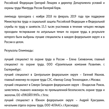
Российской Федерации Григорий Лекарев и директор Департамента условий и
охраны труда Минтруда России Валерий Корж.
лимпиада проходила с ноября 2018 по февраль 2019 года при поддержке
Министерства труда и социальной защиты Российской Федерации и Федеральной
службы по труду и занятости. 15,5 тысяч участников в течение четырех месяцев
проходили тестирование по актуальным темам по охране труда, в результате
которого были выбраны лучшие специалисты в каждом федеральном округе и в
России в целом.
Результаты Олимпиады:
лучший специалист по охране труда в России – Елена Силивончик, главный
специалист по охране труда, ООО «Строительная компания Развития», г.
Екатеринбург;
лучший специалист в Центральном федеральном округе – Евгений Иванов,
главный инженер по охране труда СЭС, «Авелар Солар Технолоджи», г. Москва;
лучший специалист в Северо-Западном федеральном округе – Владислав Рожок,
заместитель главного инженера по промышленной безопасности, охране труда и
экологии, ОО «ЛУКОЙЛ-УНП», г. Ухта;
лучший специалист в Южном федеральном округе – Андрей Красушкин,
начальник отдела охраны труда, ООО «КЛААС», г. Краснодар;