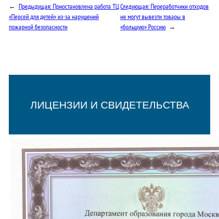
←
Предыдущая:
Приостановлена работа ТЦ
Следующая:
Переработчики отходов
«Персей для детей» из-за нарушений
не могут вывезти товары в
пожарной безопасности
«большую» Россию
→
ЛИЦЕНЗИИ И СВИДЕТЕЛЬСТВА