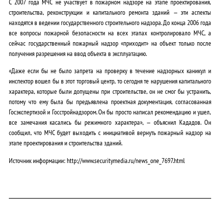
С 2007 года МЧС не участвует в пожарном надзоре на этапе проектирования,
строительства, реконструкции и капитального ремонта зданий — эти аспекты
находятся в ведении государственного строительного надзора. До конца 2006 года
все вопросы пожарной безопасности на всех этапах контролировало МЧС, а
сейчас государственный пожарный надзор «приходит» на объект только после
получения разрешения на ввод объекта в эксплуатацию.
«Д​аже если бы не было запрета на проверку в течение надзорных каникул и
инспектор вошел бы в этот торговый центр, то сегодня те нарушения капитального
характера, которые были допущены при строительстве, он не смог бы устранить,
потому что ему была бы предъявлена проектная документация, согласованная
Госэкспертизой и Госстройнадзором. Он бы просто написал рекомендацию и ушел,
все замечания касались бы режимного характера», — объяснил Кададов. Он
сообщил, что МЧС будет выходить с инициативой вернуть пожарный надзор на
этапе проектирования и строительства зданий.
Источник информации: http://www.securitymedia.ru/news_one_7697.html