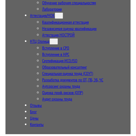
Обучение рабочим специальностям
Лаборатория
Аттестация/НОК
Квалификационная аттестация
Независимая оценка квалификации
Аттестация НОСТРОЙ
НТЦ Столица
Вступление в СРО
Вступление в НРС
Сертификация ИСО/ISO
Образовательный консалтинг
Специальная оценка труда (СОУТ)
Разработка документов по ОТ, ПБ, ЭБ, ЧС
Аутсорсинг охраны труда
Оценка проф. рисков (ОПР)
Аудит охраны труда
Отзывы
Блог
Цены
Контакты