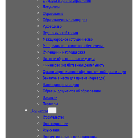
Структура и органы управления
Документы
Образование
Образовательные стандарты
Руководство
Педагогический состав
Международное сотрудничество
Материально-техническое обеспечение
Стипендии и мат. поддержка
Платные образовательные услуги
Финансово-хозяйственная деятельность
Организация питания в образовательной организации
Вакантные места для приема (перевода)
Наши принципы и цели
Образцы документов об образовании
Вакансии
Партнеры
Программы
Строительство
Проектирование
Изыскания
Профессиональная переподготовка