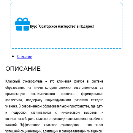
л
а
3
Курс “Ораторское мастерство” в Подарок!
5
0
0
Описание
0
ОПИСАНИЕ
,
Классный руководитель – это ключевая фигура в системе
0
образования, на плечи которой ложится ответственность за
организацию воспитательного процесса, формирование
0
коллектива, поддержку индивидуального развития каждого
₽
ученика. В современном образовательном пространстве, где дети
и подростки сталкиваются с множеством вызовов и
.
возможностей, роль классного руководителя становится особенно
важной.
Эффективное классное руководство – это залог
успешной социализации, адаптации и самореализации учащихся.