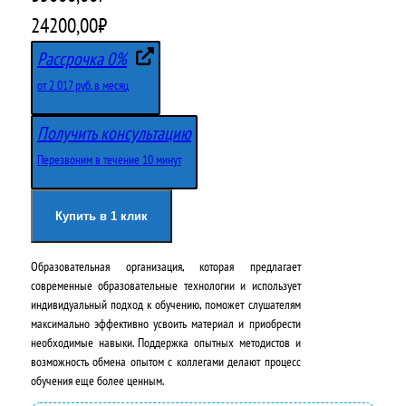
П
Т
24200,00
₽
е
е
Рассрочка 0%
р
к
от 2 017 руб. в месяц
в
у
Получить консультацию
о
щ
Перезвоним в течение 10 минут
н
а
а
я
Купить в 1 клик
ч
ц
Образовательная организация, которая предлагает
а
е
современные образовательные технологии и использует
л
н
индивидуальный подход к обучению, поможет слушателям
максимально эффективно усвоить материал и приобрести
ь
а
необходимые навыки. Поддержка опытных методистов и
н
:
возможность обмена опытом с коллегами делают процесс
обучения еще более ценным.
а
2