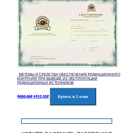
МЕТОДЫ И СРЕДСТВА ОБЕСПЕЧЕНИЯ РАДИАЦИОННОГО
КОНТРОЛЯ ПРИ ВЫВОДЕ ИЗ ЭКСПЛУАТАЦИИ
РАДИАЦИОННЫХ ИСТОЧНИКОВ
Первоначальная
Текущая
9000,00
₽
4950,00
₽
цена
цена:
Купить в 1 клик
составляла
4950,00₽.
9000,00₽.