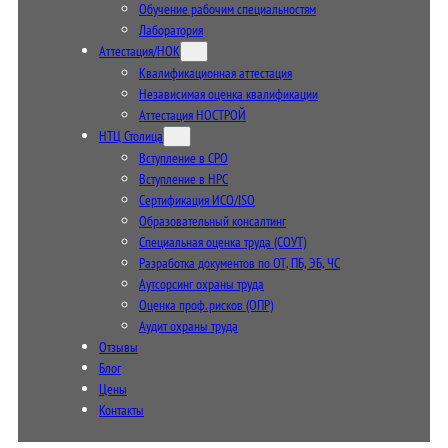
Обучение рабочим специальностям
Лаборатория
Аттестация/НОК
Квалификационная аттестация
Независимая оценка квалификации
Аттестация НОСТРОЙ
НТЦ Столица
Вступление в СРО
Вступление в НРС
Сертификация ИСО/ISO
Образовательный консалтинг
Специальная оценка труда (СОУТ)
Разработка документов по ОТ, ПБ, ЭБ, ЧС
Аутсорсинг охраны труда
Оценка проф. рисков (ОПР)
Аудит охраны труда
Отзывы
Блог
Цены
Контакты