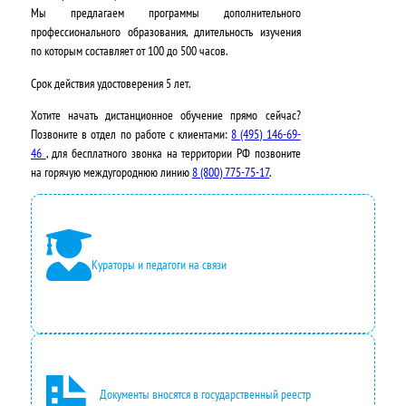
Мы предлагаем программы дополнительного
о
0
профессионального образования, длительность изучения
с
₽
по которым составляет от 100 до 500 часов.
т
.
Срок действия удостоверения
5 лет
.
а
Хотите начать дистанционное обучение прямо сейчас?
Позвоните в отдел по работе с клиентами:
8 (495) 146-69-
в
46
, для бесплатного звонка на территории РФ позвоните
л
на горячую междугороднюю линию
8 (800) 775-75-17
.
я
л
а
Кураторы и педагоги на связи
3
5
0
0
Документы вносятся в государственный реестр