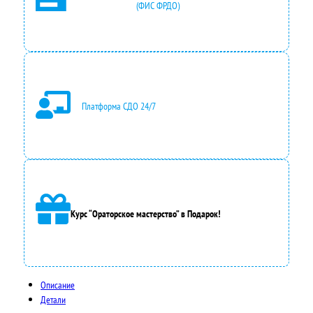
(ФИС ФРДО)
0
,
0
0
₽
Платформа СДО 24/7
.
Курс “Ораторское мастерство” в Подарок!
Описание
Детали