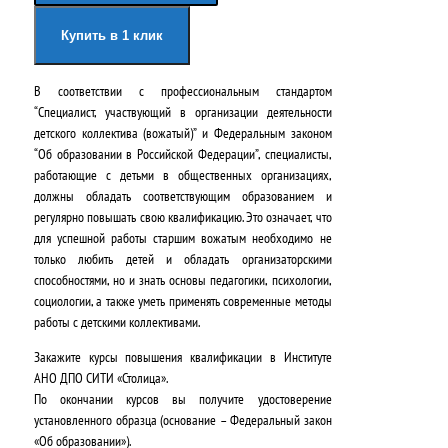
а
я
Купить в 1 клик
ч
ц
В соответствии с профессиональным стандартом
а
е
“Специалист, участвующий в организации деятельности
л
н
детского коллектива (вожатый)” и Федеральным законом
“Об образовании в Российской Федерации”, специалисты,
ь
а
работающие с детьми в общественных организациях,
н
:
должны обладать соответствующим образованием и
регулярно повышать свою квалификацию. Это означает, что
а
2
для успешной работы старшим вожатым необходимо не
только любить детей и обладать организаторскими
я
4
способностями, но и знать основы педагогики, психологии,
ц
2
социологии, а также уметь применять современные методы
работы с детскими коллективами.
е
0
Закажите курсы повышения квалификации в
Институте
н
0
АНО ДПО СИТИ «Столица»
.
а
,
По окончании курсов вы получите удостоверение
установленного образца (основание – Федеральный закон
с
0
«Об образовании»).