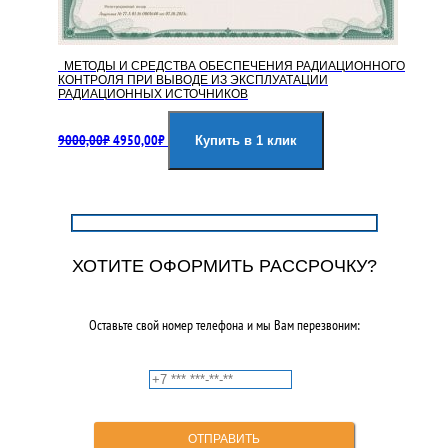
МЕТОДЫ И СРЕДСТВА ОБЕСПЕЧЕНИЯ РАДИАЦИОННОГО
КОНТРОЛЯ ПРИ ВЫВОДЕ ИЗ ЭКСПЛУАТАЦИИ
РАДИАЦИОННЫХ ИСТОЧНИКОВ
Первоначальная
Текущая
9000,00
₽
4950,00
₽
цена
цена:
Купить в 1 клик
составляла
4950,00₽.
9000,00₽.
ХОТИТЕ ОФОРМИТЬ РАССРОЧКУ?
Оставьте свой номер телефона и мы Вам перезвоним: