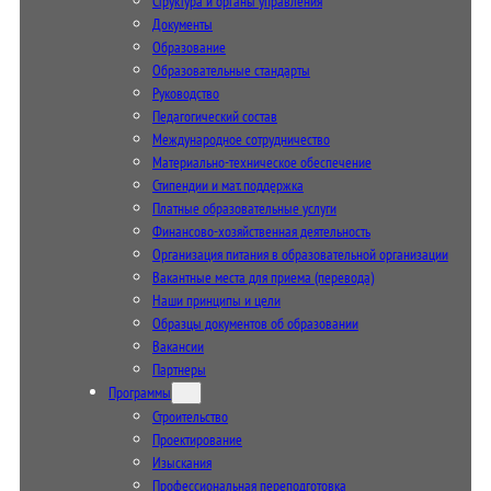
Структура и органы управления
Документы
Образование
Образовательные стандарты
Руководство
Педагогический состав
Международное сотрудничество
Материально-техническое обеспечение
Стипендии и мат. поддержка
Платные образовательные услуги
Финансово-хозяйственная деятельность
Организация питания в образовательной организации
Вакантные места для приема (перевода)
Наши принципы и цели
Образцы документов об образовании
Вакансии
Партнеры
Программы
Строительство
Проектирование
Изыскания
Профессиональная переподготовка