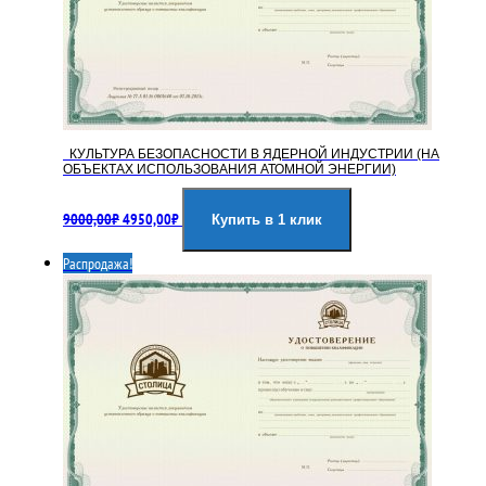
КУЛЬТУРА БЕЗОПАСНОСТИ В ЯДЕРНОЙ ИНДУСТРИИ (НА
ОБЪЕКТАХ ИСПОЛЬЗОВАНИЯ АТОМНОЙ ЭНЕРГИИ)
Первоначальная
Текущая
9000,00
₽
4950,00
₽
цена
цена:
Купить в 1 клик
составляла
4950,00₽.
Распродажа!
9000,00₽.