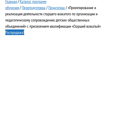
Главная
/
Каталог программ
обучения
/
Переподготовка
/
Педагогика
/ «Проектирование и
реализация деятельности старшего вожатого по организации и
педагогическому сопровождению детских общественных
объединений» с присвоением квалификации «Старший вожатый»
Распродажа!