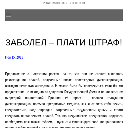
РЕЖИМ РАБОТЫ: ПН-ПТ C 9.00 ДО 18.00
ЗАБОЛЕЛ – ПЛАТИ ШТРАФ!
Ноя 15, 2018
Предложение о наказании россиян за то, что они не спешат выполнять
рекомендации врачей, полученные после прохождения диспансеризации,
выглядит несколько анекдотично. И можно было бы повеселиться, если бы это
предложение не исходило от депутатов Государственной Думы и не являлось их
очередной инициативой. Принцип её прост – прошел гражданин
диспансеризацию, получил предписание медиков, как и от чего себя лечить,
следовательно, надо оправдать затраченные государством деньги и строго
следовать наставлениям врачей. Тех, кто медицинские предписания нарушает,
необходимо наказывать рублем, – пусть сам финансирует своё «неправильное»
лечение и больничный лист ему тоже оплачиваться не должен.