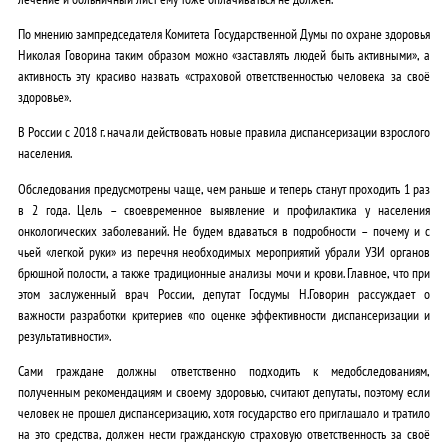
По мнению зампредседателя Комитета Государственной Думы по охране здоровья
Николая Говорина таким образом можно «заставлять людей быть активными», а
активность эту красиво назвать «страховой ответственностью человека за своё
здоровье».
В России с 2018 г. начали действовать новые правила диспансеризации взрослого
населения.
Обследования предусмотрены чаще, чем раньше и теперь станут проходить 1 раз
в 2 года. Цель – своевременное выявление и профилактика у населения
онкологических заболеваний. Не будем вдаваться в подробности – почему и с
чьей «легкой руки» из перечня необходимых мероприятий убрали УЗИ органов
брюшной полости, а также традиционные анализы мочи и крови. Главное, что при
этом заслуженный врач России, депутат Госдумы Н.Говорин рассуждает о
важности разработки критериев «по оценке эффективности диспансеризации и
результативности».
Сами граждане должны ответственно подходить к медобследованиям,
полученным рекомендациям и своему здоровью, считают депутаты, поэтому если
человек не прошел диспансеризацию, хотя государство его приглашало и тратило
на это средства, должен нести гражданскую страховую ответственность за своё