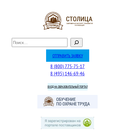
Перейти
к
содержимому
П
о
и
ОТПРАВИТЬ ЗАЯВКУ
с
8 (800) 775-75-17
к
8 (495) 146-69-46
ВХОД НА ОБРАЗОВАТЕЛЬНЫЙ ПОРТАЛ