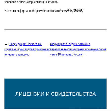
здоровье в виде материального наказания.
Источник информации:https://ohranatruda.ru/news/896/580408/
←
Предыдущая:
Несчастные
Следующая:
В Госдуме заявили о
случаи на производстве привлекают
переполненности мусорных полигонов более
интернет аудиторию
чем в 10 регионах России
→
ЛИЦЕНЗИИ И СВИДЕТЕЛЬСТВА