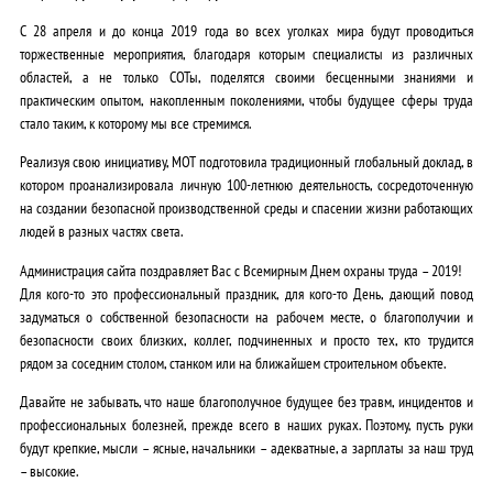
С 28 апреля и до конца 2019 года во всех уголках мира будут проводиться
торжественные мероприятия, благодаря которым специалисты из различных
областей, а не только СОТы, поделятся своими бесценными знаниями и
практическим опытом, накопленным поколениями, чтобы будущее сферы труда
стало таким, к которому мы все стремимся.
Реализуя свою инициативу, МОТ подготовила традиционный глобальный доклад, в
котором проанализировала личную 100-летнюю деятельность, сосредоточенную
на создании безопасной производственной среды и спасении жизни работающих
людей в разных частях света.
Администрация сайта поздравляет Вас с Всемирным Днем охраны труда – 2019!
Для кого-то это профессиональный праздник, для кого-то День, дающий повод
задуматься о собственной безопасности на рабочем месте, о благополучии и
безопасности своих близких, коллег, подчиненных и просто тех, кто трудится
рядом за соседним столом, станком или на ближайшем строительном объекте.
Давайте не забывать, что наше благополучное будущее без травм, инцидентов и
профессиональных болезней, прежде всего в наших руках. Поэтому, пусть руки
будут крепкие, мысли – ясные, начальники – адекватные, а зарплаты за наш труд
– высокие.