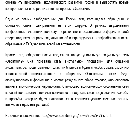
обозначить приоритеты экологического развития России и выработать новые
конкретные шаги по реализации нацпроекта «Экология».
Одна из самых злободневных для России тем, касающаяся обращения с
отходами, станет центральной на этом форуме. В рамках двухдневной
конференции участники подведут первые итоги реализации реформы в этой
сфере, поднимут вопросы создания новой инфраструктуры, тарифообразования за
обращение с ТКО, экологической ответственности.
Кроме того, общественности представят новую уникальную социальную сеть
«Эконтроль». Она призвана стать виртуальной площадкой для общения
экоактивистов, представителей власти и бизнеса и будет способствовать развитию
экологической ответственности в обществе. «Эконтроль» также будет
аккумулировать информацию о местах раздельного сбора отходов, анонсировать
важные экологические мероприятия. С помощью экологической социальной сети
каждый пользователь получит возможность подавать свои предложения, жалобы
и просьбы, которые будут направляться в соответствующие местные органы
власти для принятия решений.
Источник информации: http://www.ecoindustry.ru/news/view/54795.html