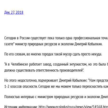
Дек 27, 2018
Сегодня в России существует пока только одна профессиональная точк
газете” министр природных ресурсов и экологии Дмитрий Кобылкин.
По его словам, во многих городах такой мусор сдать просто некуда.
“А в Челябинске работает завод, созданный энтузиастом, но это была 
должна существовать ответственность производителей”.
Но этого недостаточно, подчеркивает Дмитрий Кобылкин: “Нам предст
1-2 классов опасности. Сегодня же мы можем только переоснастить как
Полностью интервью с министром природных ресурсов и экологии Дмит
Источник информации: http://www.ecoindustry.ru/news/view/54568.htm