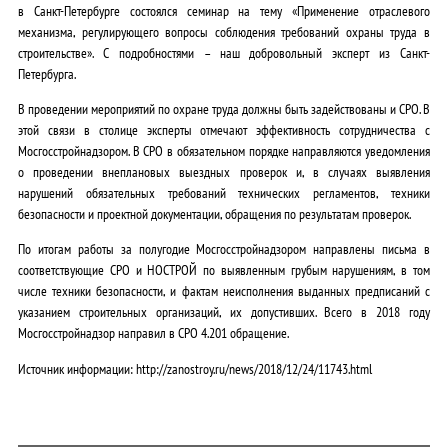
в Санкт-Петербурге состоялся семинар на тему «Применение отраслевого
механизма, регулирующего вопросы соблюдения требований охраны труда в
строительстве». С подробностями – наш добровольный эксперт из Санкт-
Петербурга.
В проведении мероприятий по охране труда должны быть задействованы и СРО. В
этой связи в столице эксперты отмечают эффективность сотрудничества с
Мосгосстройнадзором. В СРО в обязательном порядке направляются уведомления
о проведении внеплановых выездных проверок и, в случаях выявления
нарушений обязательных требований технических регламентов, техники
безопасности и проектной документации, обращения по результатам проверок.
По итогам работы за полугодие Мосгосстройнадзором направлены письма в
соответствующие СРО и НОСТРОЙ по выявленным грубым нарушениям, в том
числе техники безопасности, и фактам неисполнения выданных предписаний с
указанием строительных организаций, их допустивших. Всего в 2018 году
Мосгосстройнадзор направил в СРО 4.201 обращение.
Источник информации: http://zanostroy.ru/news/2018/12/24/11743.html