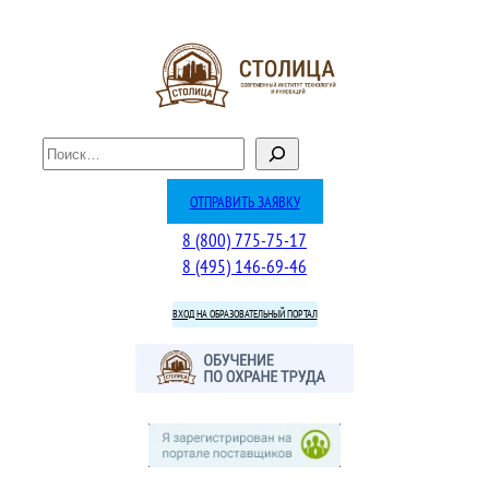
Перейти
к
содержимому
П
о
и
ОТПРАВИТЬ ЗАЯВКУ
с
8 (800) 775-75-17
к
8 (495) 146-69-46
ВХОД НА ОБРАЗОВАТЕЛЬНЫЙ ПОРТАЛ