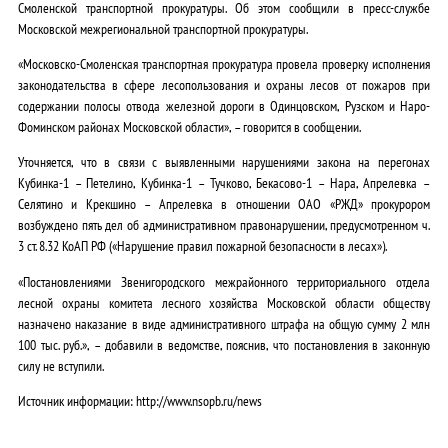
Смоленской транспортной прокуратуры. Об этом сообщили в пресс-службе
Московской межрегиональной транспортной прокуратуры.
«Московско-Смоленская транспортная прокуратура провела проверку исполнения
законодательства в сфере лесопользования и охраны лесов от пожаров при
содержании полосы отвода железной дороги в Одинцовском, Рузском и Наро-
Фоминском районах Московской области», – говорится в сообщении.
Уточняется, что в связи с выявленными нарушениями закона на перегонах
Кубинка-1 – Петелино, Кубинка-1 – Тучково, Бекасово-1 – Нара, Апрелевка –
Селятино и Крекшино – Апрелевка в отношении ОАО «РЖД» прокурором
возбуждено пять дел об административном правонарушении, предусмотренном ч.
3 ст. 8.32 КоАП РФ («Нарушение правил пожарной безопасности в лесах»).
«Постановлениями Звенигородского межрайонного территориального отдела
лесной охраны комитета лесного хозяйства Московской области обществу
назначено наказание в виде административного штрафа на общую сумму 2 млн
100 тыс. руб.», – добавили в ведомстве, пояснив, что постановления в законную
силу не вступили.
Источник информации: http://www.nsopb.ru/news