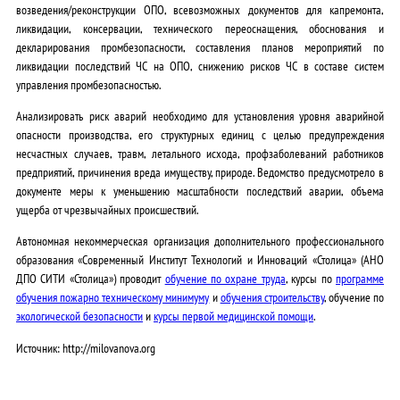
возведения/реконструкции ОПО, всевозможных документов для капремонта,
ликвидации, консервации, технического переоснащения, обоснования и
декларирования промбезопасности, составления планов мероприятий по
ликвидации последствий ЧС на ОПО, снижению рисков ЧС в составе систем
управления промбезопасностью.
Анализировать риск аварий необходимо для установления уровня аварийной
опасности производства, его структурных единиц с целью предупреждения
несчастных случаев, травм, летального исхода, профзаболеваний работников
предприятий, причинения вреда имуществу, природе. Ведомство предусмотрело в
документе меры к уменьшению масштабности последствий аварии, объема
ущерба от чрезвычайных происшествий.
Автономная некоммерческая организация дополнительного профессионального
образования «Современный Институт Технологий и Инноваций «Столица» (АНО
ДПО СИТИ «Столица») проводит
обучение по охране труда
, курсы по
программе
обучения пожарно техническому минимуму
и
обучения строительству
, обучение по
экологической безопасности
и
курсы первой медицинской помощи
.
Источник: http://milovanova.org