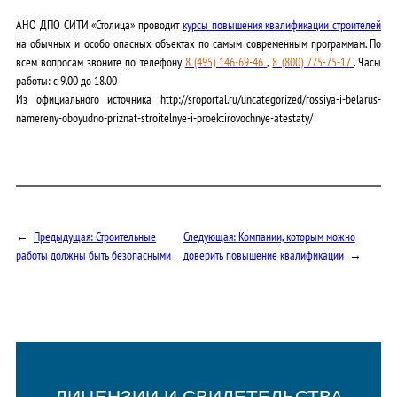
АНО ДПО СИТИ «Столица» проводит
курсы повышения квалификации строителей
на обычных и особо опасных объектах по самым современным программам. По
всем вопросам звоните по телефону
8 (495) 146-69-46
,
8 (800) 775-75-17
. Часы
работы: c 9.00 до 18.00
Из официального источника http://sroportal.ru/uncategorized/rossiya-i-belarus-
namereny-oboyudno-priznat-stroitelnye-i-proektirovochnye-atestaty/
←
Предыдущая:
Строительные
Следующая:
Компании, которым можно
работы должны быть безопасными
доверить повышение квалификации
→
ЛИЦЕНЗИИ И СВИДЕТЕЛЬСТВА