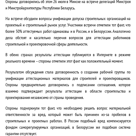
Стороны договорились об этом 26 июля в Минске на встрече делегаций Минстроя
и Минстройархитектуры Республики Беларусь.
На встрече обсудили вопросы унификации допуска строительных организаций на
проектный и строительный рынок услуг. Участники встречи отметили тот факт, что
более 50% аттестуемых работ одинаковы и в России, и в Белоруссии. Аналогично
дела обстоят и касательно перечня вопросов для аттестации работников
строительной и проектировочной сферы деятельности.
В обеих странах результаты аттестации публикуются в Интернете в режиме
реального времени – стороны отметили этот факт как положительный момент.
Результатом обсуждения стала договоренность о создании рабочей группы по
унификации аттестационных материалов для строителей и проектировщиков.
Стороны предварительно договорились о подписании соглашения, которое
взаимно подтверждает результаты аттестации в области строительства и
проектирования независимо от страны проведения.
Стороны подчеркнули тот факт, что необходимо решить вопрос материальной
ответственности за вред, который может быть причинен из-за пробелов в
строительных и проектных работах. В России подобный вред компенсируется
фондом саморегулируемых организаций, в Белоруссии же подобная система
гарантии отсутствует.