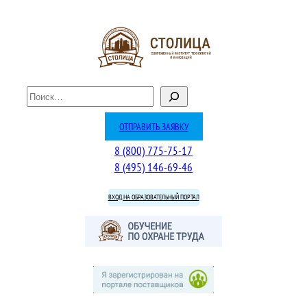
Перейти
к
содержимому
П
о
и
ОТПРАВИТЬ ЗАЯВКУ
с
8 (800) 775-75-17
к
8 (495) 146-69-46
ВХОД НА ОБРАЗОВАТЕЛЬНЫЙ ПОРТАЛ