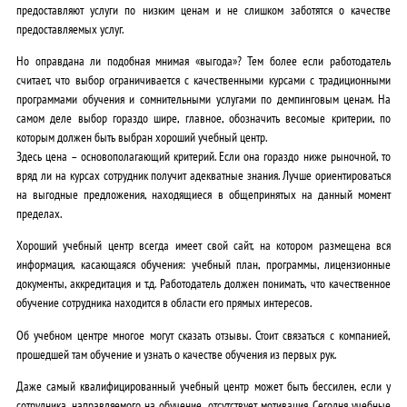
предоставляют услуги по низким ценам и не слишком заботятся о качестве
предоставляемых услуг.
Но оправдана ли подобная мнимая «выгода»? Тем более если работодатель
считает, что выбор ограничивается с качественными курсами с традиционными
программами обучения и сомнительными услугами по демпинговым ценам. На
самом деле выбор гораздо шире, главное, обозначить весомые критерии, по
которым должен быть выбран хороший учебный центр.
Здесь цена – основополагающий критерий. Если она гораздо ниже рыночной, то
вряд ли на курсах сотрудник получит адекватные знания. Лучше ориентироваться
на выгодные предложения, находящиеся в общепринятых на данный момент
пределах.
Хороший учебный центр всегда имеет свой сайт, на котором размещена вся
информация, касающаяся обучения: учебный план, программы, лицензионные
документы, аккредитация и т.д. Работодатель должен понимать, что качественное
обучение сотрудника находится в области его прямых интересов.
Об учебном центре многое могут сказать отзывы. Стоит связаться с компанией,
прошедшей там обучение и узнать о качестве обучения из первых рук.
Даже самый квалифицированный учебный центр может быть бессилен, если у
сотрудника, направляемого на обучение, отсутствует мотивация. Сегодня учебные