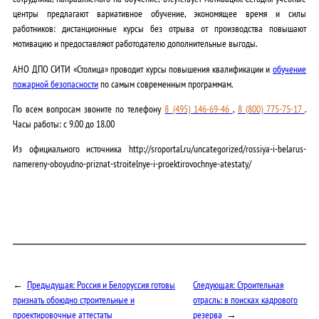
центры предлагают вариативное обучение, экономящее время и силы
работников: дистанционные курсы без отрыва от производства повышают
мотивацию и предоставляют работодателю дополнительные выгоды.
АНО ДПО СИТИ «Столица» проводит курсы повышения квалификации и
обучение
пожарной безопасности
по самым современным программам.
По всем вопросам звоните по телефону
8 (495) 146-69-46
,
8 (800) 775-75-17
.
Часы работы: c 9.00 до 18.00
Из официального источника http://sroportal.ru/uncategorized/rossiya-i-belarus-
namereny-oboyudno-priznat-stroitelnye-i-proektirovochnye-atestaty/
←
Предыдущая:
Россия и Белоруссия готовы
Следующая:
Строительная
признать обоюдно строительные и
отрасль: в поисках кадрового
проектировочные аттестаты
резерва
→