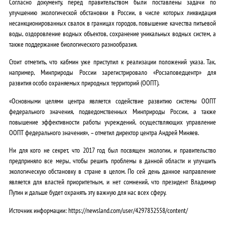
Согласно документу, перед правительством были поставлены задачи по
улучшению экологической обстановки в России, в числе которых ликвидация
несанкционированных свалок в границах городов, повышение качества питьевой
воды, оздоровление водных объектов, сохранение уникальных водных систем, а
также поддержание биологического разнообразия.
Стоит отметить, что кабмин уже приступил к реализации положений указа. Так,
например, Минприроды России зарегистрировало «Росзаповедцентр» для
развития особо охраняемых природных территорий (ООПТ).
«Основными целями центра является содействие развитию системы ООПТ
федерального значения, подведомственных Минприроды России, а также
повышение эффективности работы учреждений, осуществляющих управление
ООПТ федерального значения», – отметил директор центра Андрей Миняев.
Ни для кого не секрет, что 2017 год был посвящен экологии, и правительство
предприняло все меры, чтобы решить проблемы в данной области и улучшить
экологическую обстановку в стране в целом. По сей день данное направление
является для властей приоритетным, и нет сомнений, что президент Владимир
Путин и дальше будет охранять эту важную для нас всех сферу.
Источник информации: https://newsland.com/user/4297832558/content/