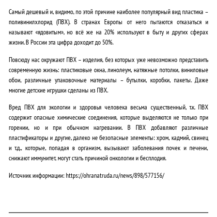
Самый дешевый и, видимо, по этой причине наиболее популярный вид пластика –
поливинилхлорид (ПВХ). В странах Европы от него пытаются отказаться и
называют «ядовитым», но всё же на 20% используют в быту и других сферах
жизни. В России эта цифра доходит до 50%.
Повсюду нас окружают ПВХ – изделия, без которых уже невозможно представить
современную жизнь: пластиковые окна, линолеум, натяжные потолки, виниловые
обои, различные упаковочные материалы – бутылки, коробки, пакеты. Даже
многие детские игрушки сделаны из ПВХ.
Вред ПВХ для экологии и здоровья человека весьма существенный, т.к. ПВХ
содержит опасные химические соединения, которые выделяются не только при
горении, но и при обычном нагревании. В ПВХ добавляют различные
пластификаторы и другие, далеко не безопасные элементы: хром, кадмий, свинец
и т.д., которые, попадая в организм, вызывают заболевания почек и печени,
снижают иммунитет, могут стать причиной онкологии и бесплодия.
Источник информации: https://ohranatruda.ru/news/898/577156/