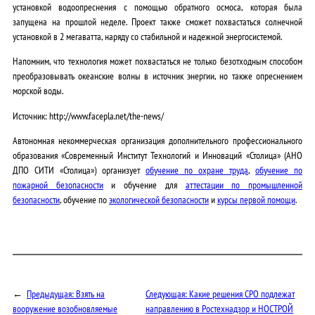
установкой водоопреснения с помощью обратного осмоса, которая была
запущена на прошлой неделе. Проект также сможет похвастаться солнечной
установкой в 2 мегаватта, наряду со стабильной и надежной энергосистемой.
Напомним, что технология может похвастаться не только безотходным способом
преобразовывать океанские волны в источник энергии, но также опреснением
морской воды.
Источник: http://www.facepla.net/the-news/
Автономная некоммерческая организация дополнительного профессионального
образования «Современный Институт Технологий и Инноваций «Столица» (АНО
ДПО СИТИ «Столица») организует
обучение по охране труда
,
обучение по
пожарной безопасности
и обучение для
аттестации по промышленной
безопасности
, обучение по
экологической безопасности
и
курсы первой помощи
.
←
Предыдущая:
Взять на
Следующая:
Какие решения СРО подлежат
вооружение возобновляемые
направлению в Ростехнадзор и НОСТРОЙ