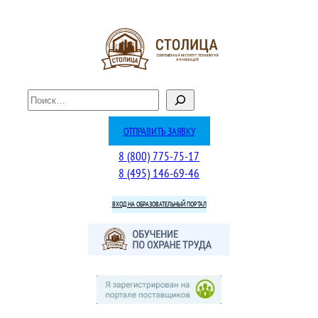
Перейти
к
содержимому
П
о
и
ОТПРАВИТЬ ЗАЯВКУ
с
8 (800) 775-75-17
к
8 (495) 146-69-46
ВХОД НА ОБРАЗОВАТЕЛЬНЫЙ ПОРТАЛ