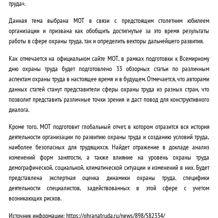
труда».
Данная тема выбрана МОТ в связи с предстоящим столетним юбилеем
организации и призвана как обобщить достигнутые за это время результаты
работы в сфере охраны труда, так и определить векторы дальнейшего развития.
Как отмечается на официальном сайте МОТ, в рамках подготовки к Всемирному
дню охраны труда будет подготовлено 33 обзорных статьи по различным
аспектам охраны труда в настоящее время и в будущем. Отмечается, что авторами
данных статей станут представители сферы охраны труда из разных стран, что
позволит представить различные точки зрения и даст повод для конструктивного
диалога.
Кроме того, МОТ подготовит глобальный отчет, в котором отразится вся история
деятельности организации по развитию охраны труда и созданию условий труда,
наиболее безопасных для трудящихся. Найдет отражение в докладе анализ
изменений форм занятости, а также влияние на уровень охраны труда
демографической, социальной, климатической ситуации и изменений в них. Будет
представлена экспертная оценка динамики охраны труда, специфики
деятельности специалистов, задействованных в этой сфере с учетом
возникающих рисков.
Источник информации: https://ohranatruda.ru/news/898/582334/