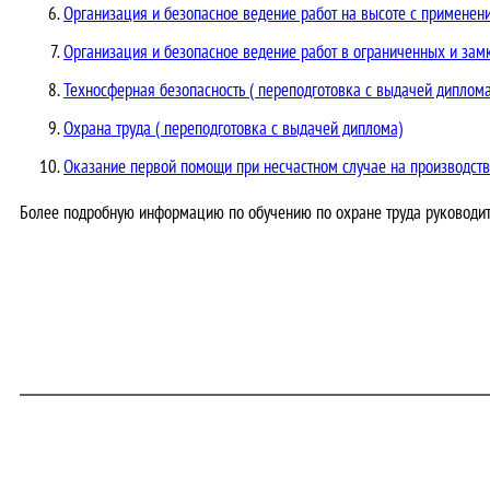
Организация и безопасное ведение работ на высоте с примене
Организация и безопасное ведение работ в ограниченных и зам
Техносферная безопасность ( переподготовка с выдачей диплома
Охрана труда ( переподготовка с выдачей диплома)
Оказание первой помощи при несчастном случае на производст
Более подробную информацию по обучению по охране труда руководит