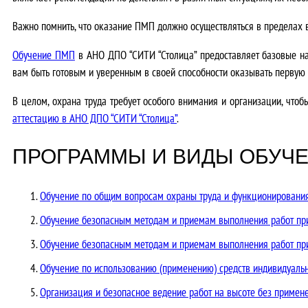
Важно помнить, что оказание ПМП должно осуществляться в пределах 
Обучение ПМП
в АНО ДПО “СИТИ “Столица” предоставляет базовые на
вам быть готовым и уверенным в своей способности оказывать первую
В целом, охрана труда требует особого внимания и организации, что
аттестацию в АНО ДПО “СИТИ “Столица”
.
ПРОГРАММЫ И ВИДЫ ОБУЧЕ
Обучение по общим вопросам охраны труда и функционирования
Обучение безопасным методам и приемам выполнения работ при
Обучение безопасным методам и приемам выполнения работ при
Обучение по использованию (применению) средств индивидуаль
Организация и безопасное ведение работ на высоте без примен