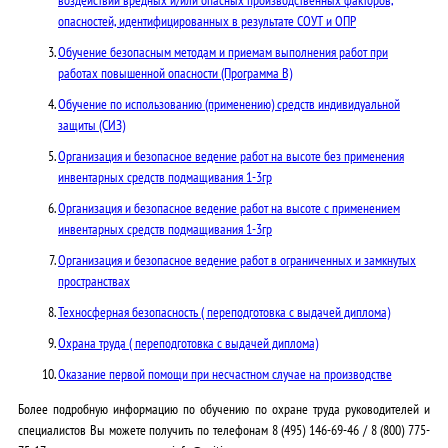
опасностей, идентифицированных в результате СОУТ и ОПР
Обучение безопасным методам и приемам выполнения работ при
работах повышенной опасности (Программа В)
Обучение по использованию (применению) средств индивидуальной
защиты (СИЗ)
Организация и безопасное ведение работ на высоте без применения
инвентарных средств подмащивания 1-3гр
Организация и безопасное ведение работ на высоте с применением
инвентарных средств подмащивания 1-3гр
Организация и безопасное ведение работ в ограниченных и замкнутых
пространствах
Техносферная безопасность ( переподготовка с выдачей диплома)
Охрана труда ( переподготовка с выдачей диплома)
Оказание первой помощи при несчастном случае на производстве
Более подробную информацию по обучению по охране труда руководителей и
специалистов Вы можете получить по телефонам
8 (495) 146-69-46
/
8 (800) 775-