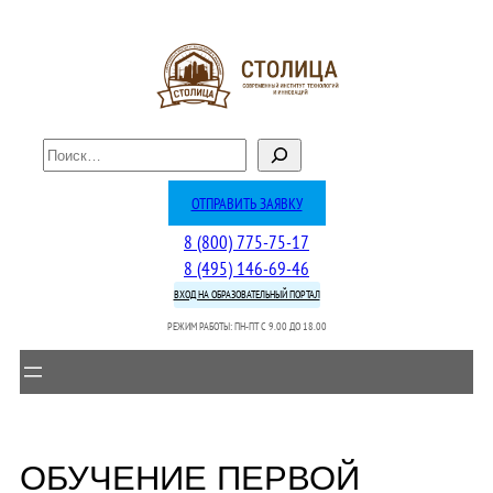
Перейти
к
содержимому
П
о
и
ОТПРАВИТЬ ЗАЯВКУ
с
8 (800) 775-75-17
к
8 (495) 146-69-46
ВХОД НА ОБРАЗОВАТЕЛЬНЫЙ ПОРТАЛ
РЕЖИМ РАБОТЫ: ПН-ПТ C 9.00 ДО 18.00
ОБУЧЕНИЕ ПЕРВОЙ