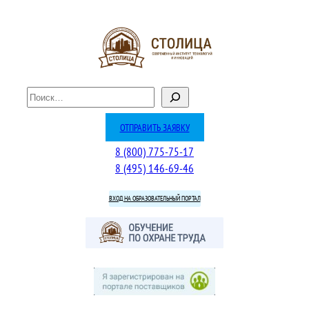
Перейти
к
содержимому
П
о
и
ОТПРАВИТЬ ЗАЯВКУ
с
8 (800) 775-75-17
к
8 (495) 146-69-46
ВХОД НА ОБРАЗОВАТЕЛЬНЫЙ ПОРТАЛ