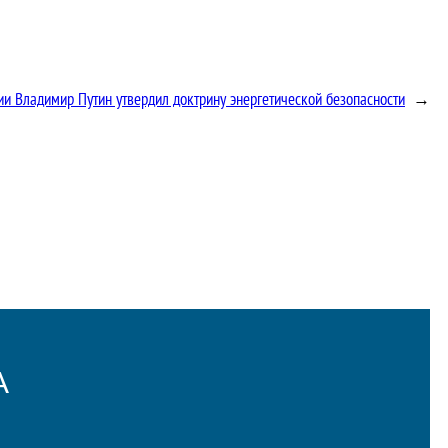
ии Владимир Путин утвердил доктрину энергетической безопасности
→
А