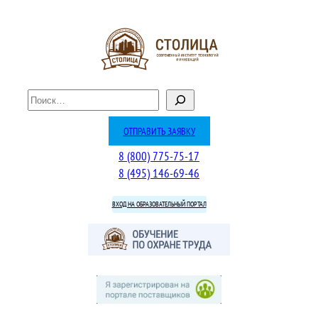
Перейти
к
содержимому
П
о
и
ОТПРАВИТЬ ЗАЯВКУ
с
8 (800) 775-75-17
к
8 (495) 146-69-46
ВХОД НА ОБРАЗОВАТЕЛЬНЫЙ ПОРТАЛ