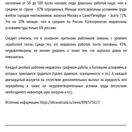
населения от 50 до 500 тысяч человек люди довольны работой чаще, чем в
среднем по стране – 87% опрошенных. Меньше всего довольны условиями труда
жители городов-миллионников, включая Москву и Санкт-Петербург – всего 72%.
Это на 10% меньше, чем в среднем по России. Категорически недовольны
условиями туда только 6% россиян.
Следует отметить, что в основном претензии работников связаны с уровнем
заработной платы. Среди тех, кто недоволен работой, почти половина, 45%,
неудовлетворены ее низким уровнем, а также тем, что зарплата давно не
повышалась.
Каждый десятый работник недоволен графиком работы и бытовыми условиями, в
которых приходится трудиться (туалет, душевые, освещенность и т.п.). А каждый
двенадцатый жалуется на отсутствие дополнительных выплат за вредность или
переработку, а также на неудовлетворительные условия труда (отсутствие
необходимого инвентаря, шум, нагрузка и т.п.).
Источник информации: https://ohranatruda.ru/news/898/575617/