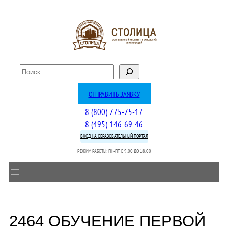
Перейти
к
содержимому
П
о
и
ОТПРАВИТЬ ЗАЯВКУ
с
8 (800) 775-75-17
к
8 (495) 146-69-46
ВХОД НА ОБРАЗОВАТЕЛЬНЫЙ ПОРТАЛ
РЕЖИМ РАБОТЫ: ПН-ПТ C 9.00 ДО 18.00
2464 ОБУЧЕНИЕ ПЕРВОЙ