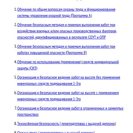
Обучение по общим вопросам охраны труда и функционирования
системы управления охраной труда (Программа А)
Обучение безопасным методам и приемам выполнения работ при
воздействии вредных и/или опасных производственных факторов,
опасностей, идентифицированных в результате СОУТ и ОПР
Обучение безопасным методам и приемам выполнения работ при
работах повышенной опасности (Программа В)
Обучение по использованию (применению) средств индивидуальной
защиты (СИЗ)
Организация и безопасное ведение работ на высоте без применения
инвентарных средств подмащивания 1-3гр
Организация и безопасное ведение работ на высоте с применением
инвентарных средств подмащивания 1-3гр
Организация и безопасное ведение работ в ограниченных и замкнутых
пространствах
Техносферная безопасность ( переподготовка с выдачей диплома)
Охрана труда ( переподготовка с выдачей диплома)