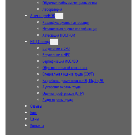
Обучение рабочим специальностям
Лаборатория
Аттестация/НОК
Квалификационная аттестация
Независимая оценка квалификации
Аттестация НОСТРОЙ
НТЦ Столица
Вступление в СРО
Вступление в НРС
Сертификация ИСО/ISO
Образовательный консалтинг
Специальная оценка труда (СОУТ)
Разработка документов по ОТ, ПБ, ЭБ, ЧС
Аутсорсинг охраны труда
Оценка проф. рисков (ОПР)
Аудит охраны труда
Отзывы
Блог
Цены
Контакты