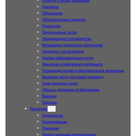
Структура и органы управления
Документы
Образование
Образовательные стандарты
Руководство
Педагогический состав
Международное сотрудничество
Материально-техническое обеспечение
Стипендии и мат. поддержка
Платные образовательные услуги
Финансово-хозяйственная деятельность
Организация питания в образовательной организации
Вакантные места для приема (перевода)
Наши принципы и цели
Образцы документов об образовании
Вакансии
Партнеры
Программы
Строительство
Проектирование
Изыскания
Профессиональная переподготовка