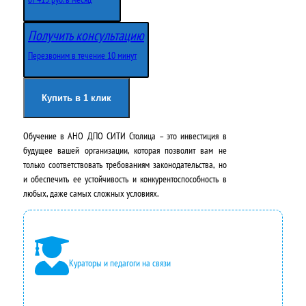
в
у
Получить консультацию
о
щ
Перезвоним в течение 10 минут
н
а
а
я
Купить в 1 клик
ч
ц
Обучение в АНО ДПО СИТИ Столица – это инвестиция в
а
е
будущее вашей организации, которая позволит вам не
л
н
только соответствовать требованиям законодательства, но
и обеспечить ее устойчивость и конкурентоспособность в
ь
а
любых, даже самых сложных условиях.
н
:
а
4
я
9
Кураторы и педагоги на связи
ц
5
е
0