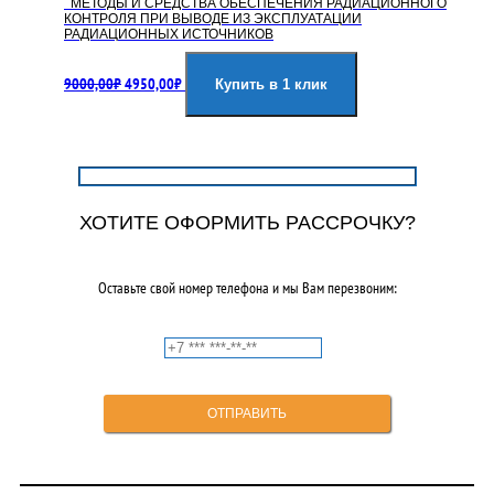
МЕТОДЫ И СРЕДСТВА ОБЕСПЕЧЕНИЯ РАДИАЦИОННОГО
КОНТРОЛЯ ПРИ ВЫВОДЕ ИЗ ЭКСПЛУАТАЦИИ
РАДИАЦИОННЫХ ИСТОЧНИКОВ
Первоначальная
Текущая
9000,00
₽
4950,00
₽
цена
цена:
Купить в 1 клик
составляла
4950,00₽.
9000,00₽.
ХОТИТЕ ОФОРМИТЬ РАССРОЧКУ?
Оставьте свой номер телефона и мы Вам перезвоним: