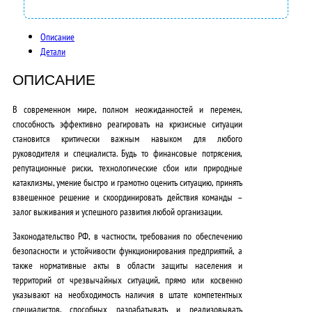
0
0
Описание
Детали
0
ОПИСАНИЕ
,
0
В современном мире, полном неожиданностей и перемен,
способность эффективно реагировать на кризисные ситуации
0
становится критически важным навыком для любого
руководителя и специалиста. Будь то финансовые потрясения,
₽
репутационные риски, технологические сбои или природные
.
катаклизмы, умение быстро и грамотно оценить ситуацию, принять
взвешенное решение и скоординировать действия команды –
залог выживания и успешного развития любой организации.
Законодательство РФ, в частности, требования по обеспечению
безопасности и устойчивости функционирования предприятий, а
также нормативные акты в области защиты населения и
территорий от чрезвычайных ситуаций, прямо или косвенно
указывают на необходимость наличия в штате компетентных
специалистов, способных разрабатывать и реализовывать