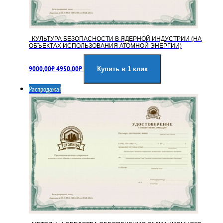
КУЛЬТУРА БЕЗОПАСНОСТИ В ЯДЕРНОЙ ИНДУСТРИИ (НА
ОБЪЕКТАХ ИСПОЛЬЗОВАНИЯ АТОМНОЙ ЭНЕРГИИ)
Первоначальная
Текущая
9000,00
₽
4950,00
₽
цена
цена:
Купить в 1 клик
составляла
4950,00₽.
Распродажа!
9000,00₽.