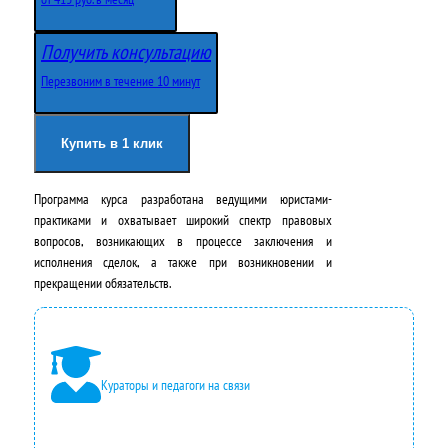
в
у
Получить консультацию
о
щ
Перезвоним в течение 10 минут
н
а
а
я
Купить в 1 клик
ч
ц
Программа курса разработана ведущими юристами-
а
е
практиками и охватывает широкий спектр правовых
л
н
вопросов, возникающих в процессе заключения и
исполнения сделок, а также при возникновении и
ь
а
прекращении обязательств.
н
:
а
4
я
9
Кураторы и педагоги на связи
ц
5
е
0