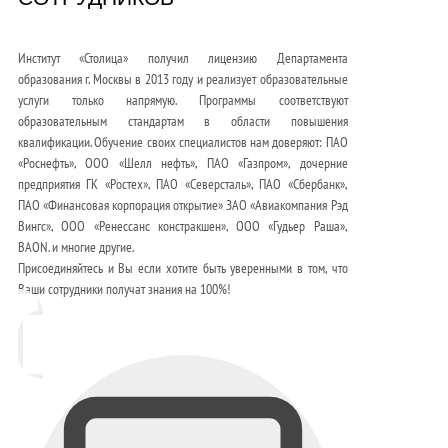
Институт «Столица» получил лицензию Департамента
образования г. Москвы в 2013 году и реализует образовательные
услуги только напрямую. Программы соответствуют
образовательным стандартам в области повышения
квалификации. Обучение своих специалистов нам доверяют: ПАО
«Роснефть», ООО «Шелл нефть», ПАО «Газпром», дочерние
предприятия ГК «Ростех», ПАО «Северсталь», ПАО «Сбербанк»,
ПАО «Финансовая корпорация открытие» ЗАО «Авиакомпания Рэд
Вингс», ООО «Ренессанс констракшен», ООО «Гудьер Раша»,
BAON. и многие другие.
Присоединяйтесь и Вы если хотите быть уверенными в том, что
Ваши сотрудники получат знания на 100%!