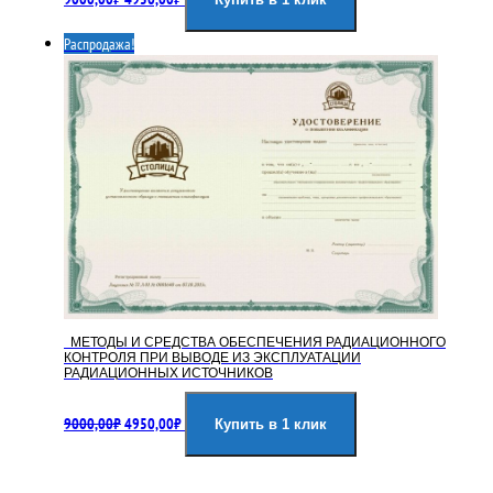
цена
цена:
составляла
4950,00₽.
Распродажа!
9000,00₽.
МЕТОДЫ И СРЕДСТВА ОБЕСПЕЧЕНИЯ РАДИАЦИОННОГО
КОНТРОЛЯ ПРИ ВЫВОДЕ ИЗ ЭКСПЛУАТАЦИИ
РАДИАЦИОННЫХ ИСТОЧНИКОВ
Первоначальная
Текущая
9000,00
₽
4950,00
₽
цена
цена:
Купить в 1 клик
составляла
4950,00₽.
9000,00₽.