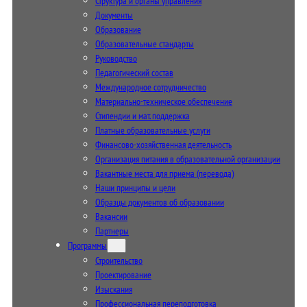
Структура и органы управления
Документы
Образование
Образовательные стандарты
Руководство
Педагогический состав
Международное сотрудничество
Материально-техническое обеспечение
Стипендии и мат. поддержка
Платные образовательные услуги
Финансово-хозяйственная деятельность
Организация питания в образовательной организации
Вакантные места для приема (перевода)
Наши принципы и цели
Образцы документов об образовании
Вакансии
Партнеры
Программы
Строительство
Проектирование
Изыскания
Профессиональная переподготовка