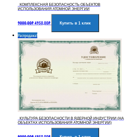
КОМПЛЕКСНАЯ БЕЗОПАСНОСТЬ ОБЪЕКТОВ
ИСПОЛЬЗОВАНИЯ АТОМНОЙ ЭНЕРГИИ
Первоначальная
Текущая
9000,00
₽
4950,00
₽
цена
цена:
Купить в 1 клик
составляла
4950,00₽.
Распродажа!
9000,00₽.
КУЛЬТУРА БЕЗОПАСНОСТИ В ЯДЕРНОЙ ИНДУСТРИИ (НА
ОБЪЕКТАХ ИСПОЛЬЗОВАНИЯ АТОМНОЙ ЭНЕРГИИ)
Первоначальная
Текущая
9000,00
₽
4950,00
₽
Купить в 1 клик