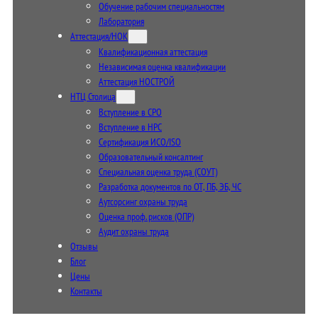
Обучение рабочим специальностям
Лаборатория
Аттестация/НОК
Квалификационная аттестация
Независимая оценка квалификации
Аттестация НОСТРОЙ
НТЦ Столица
Вступление в СРО
Вступление в НРС
Сертификация ИСО/ISO
Образовательный консалтинг
Специальная оценка труда (СОУТ)
Разработка документов по ОТ, ПБ, ЭБ, ЧС
Аутсорсинг охраны труда
Оценка проф. рисков (ОПР)
Аудит охраны труда
Отзывы
Блог
Цены
Контакты