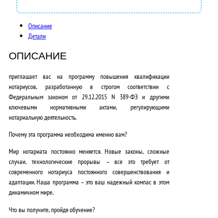
0
0
Описание
Детали
0
ОПИСАНИЕ
,
0
приглашает вас на программу повышения квалификации
нотариусов, разработанную в строгом соответствии с
0
Федеральным законом от 29.12.2015 N 389-ФЗ и другими
ключевыми нормативными актами, регулирующими
₽
нотариальную деятельность.
.
Почему эта программа необходима именно вам?
Мир нотариата постоянно меняется. Новые законы, сложные
случаи, технологические прорывы – все это требует от
современного нотариуса постоянного совершенствования и
адаптации. Наша программа – это ваш надежный компас в этом
динамичном мире.
Что вы получите, пройдя обучение?