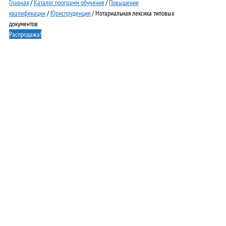
Главная
/
Каталог программ обучения
/
Повышение
квалификации
/
Юриспруденция
/ Нотариальная лексика типовых
документов
Распродажа!