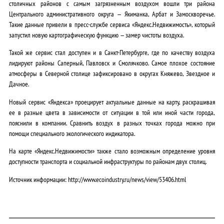
столичных районов с самым загрязненным воздухом вошли три района
Центрального административного округа — Якиманка, Арбат и Замоскворечье.
Такие данные привели в пресс-службе сервиса «Яндекс.Недвижимость», который
запустил новую картографическую функцию — замер чистоты воздуха.
Такой же сервис стал доступен и в Санкт-Петербурге, где по качеству воздуха
лидируют районы Саперный, Павловск и Смолячково. Самое плохое состояние
атмосферы в Северной столице зафиксировано в округах Княжево, Звездное и
Дачное.
Новый сервис «Яндекса» проецирует актуальные данные на карту, раскрашивая
ее в разные цвета в зависимости от ситуации в той или иной части города,
пояснили в компании. Сравнить воздух в разных точках города можно при
помощи специального экологического индикатора.
На карте «Яндекс.Недвижимости» также стало возможным определение уровня
доступности транспорта и социальной инфраструктуры по районам двух столиц.
Источник информации: http://www.ecoindustry.ru/news/view/53406.html