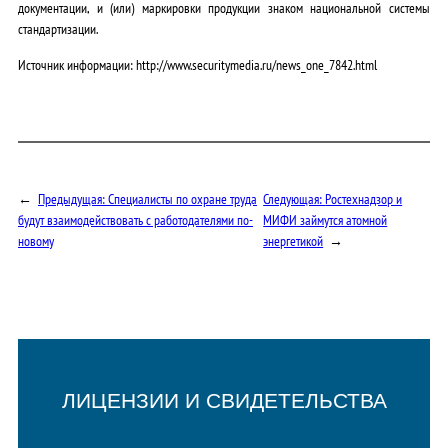
документации, и (или) маркировки продукции знаком национальной системы
стандартизации.
Источник информации: http://www.securitymedia.ru/news_one_7842.html
←
Предыдущая:
Специалисты по охране труда
Следующая:
Ростехнадзор и
будут взаимодействовать с работодателями по-
МИФИ займутся атомной
новому
энергетикой
→
ЛИЦЕНЗИИ И СВИДЕТЕЛЬСТВА