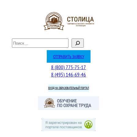
Перейти
к
содержимому
П
о
и
ОТПРАВИТЬ ЗАЯВКУ
с
8 (800) 775-75-17
к
8 (495) 146-69-46
ВХОД НА ОБРАЗОВАТЕЛЬНЫЙ ПОРТАЛ