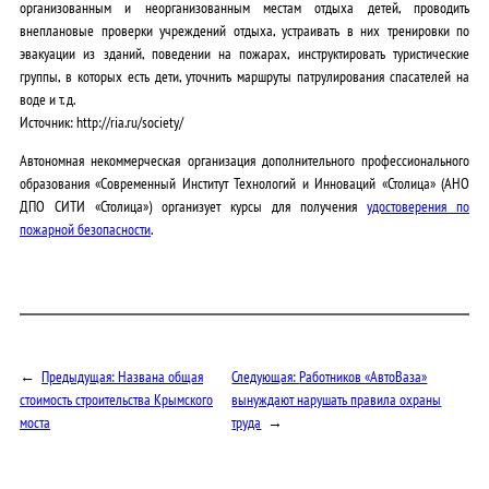
организованным и неорганизованным местам отдыха детей, проводить
внеплановые проверки учреждений отдыха, устраивать в них тренировки по
эвакуации из зданий, поведении на пожарах, инструктировать туристические
группы, в которых есть дети, уточнить маршруты патрулирования спасателей на
воде и т. д.
Источник: http://ria.ru/society/
Автономная некоммерческая организация дополнительного профессионального
образования «Современный Институт Технологий и Инноваций «Столица» (АНО
ДПО СИТИ «Столица») организует курсы для получения
удостоверения по
пожарной безопасности
.
←
Предыдущая:
Названа общая
Следующая:
Работников «АвтоВаза»
стоимость строительства Крымского
вынуждают нарушать правила охраны
моста
труда
→