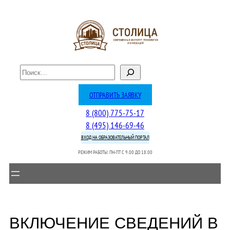
Перейти
к
содержимому
П
о
и
ОТПРАВИТЬ ЗАЯВКУ
с
8 (800) 775-75-17
к
8 (495) 146-69-46
ВХОД НА ОБРАЗОВАТЕЛЬНЫЙ ПОРТАЛ
РЕЖИМ РАБОТЫ: ПН-ПТ C 9.00 ДО 18.00
ВКЛЮЧЕНИЕ СВЕДЕНИЙ В