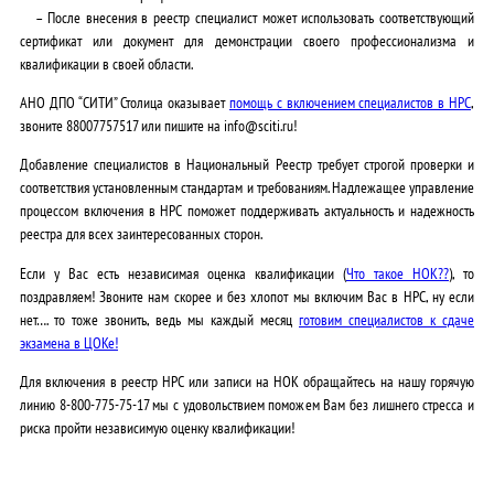
– После внесения в реестр специалист может использовать соответствующий
сертификат или документ для демонстрации своего профессионализма и
квалификации в своей области.
АНО ДПО “СИТИ” Столица оказывает
помощь с включением специалистов в НРС
,
звоните 88007757517 или пишите на info@sciti.ru!
Добавление специалистов в Национальный Реестр требует строгой проверки и
соответствия установленным стандартам и требованиям. Надлежащее управление
процессом включения в НРС поможет поддерживать актуальность и надежность
реестра для всех заинтересованных сторон.
Если у Вас есть независимая оценка квалификации (
Что такое НОК??
), то
поздравляем! Звоните нам скорее и без хлопот мы включим Вас в НРС, ну если
нет…. то тоже звонить, ведь мы каждый месяц
готовим специалистов к сдаче
экзамена в ЦОКе!
Для включения в реестр НРС или записи на НОК обращайтесь на нашу горячую
линию 8-800-775-75-17 мы с удовольствием поможем Вам без лишнего стресса и
риска пройти независимую оценку квалификации!