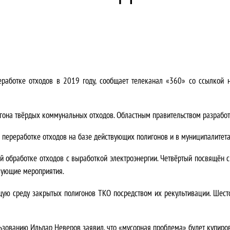
работке отходов в 2019 году, сообщает телеканал «360» со ссылкой 
гона твёрдых коммунальных отходов. Областным правительством разработ
переработке отходов на базе действующих полигонов и в муниципалитет
ой обработке отходов с выработкой электроэнергии. Четвёртый посвящё
вующие мероприятия.
ую среду закрытых полигонов ТКО посредством их рекультивации. Шесто
ьзованию Ильдар Неверов заявил, что «мусорная проблема» будет купиров