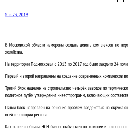
Янв 23, 2019
В Московской области намерены создать девять комплексов по пере
хозяйства.
На территории Подмосковья с 2013 по 2017 год было закрыто 24 поли
Первый и второй направлены на создание современных комплексов по 
Третий блок нацелен на строительство четырёх заводов по термическ
полигонов путём утверждения инвестпрограмм, включающих соответст
Пятый блок направлен на решение проблем воздействия на окружающ
всей территории региона.
Как ранее сообщала НСН, бизнес-омбудсмен по экологии и природопол