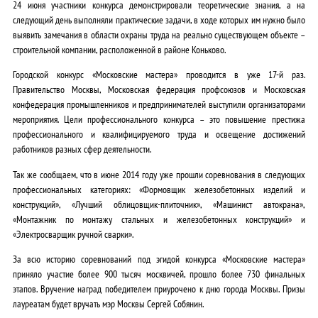
24 июня участники конкурса демонстрировали теоретические знания, а на
следующий день выполняли практические задачи, в ходе которых им нужно было
выявить замечания в области охраны труда на реально существующем объекте –
строительной компании, расположенной в районе Коньково.
Городской конкурс «Московские мастера» проводится в уже 17-й раз.
Правительство Москвы, Московская федерация профсоюзов и Московская
конфедерация промышленников и предпринимателей выступили организаторами
мероприятия. Цели профессионального конкурса – это повышение престижа
профессионального и квалифицируемого труда и освещение достижений
работников разных сфер деятельности.
Так же сообщаем, что в июне 2014 году уже прошли соревнования в следующих
профессиональных категориях: «Формовщик железобетонных изделий и
конструкций», «Лучший облицовщик-плиточник», «Машинист автокрана»,
«Монтажник по монтажу стальных и железобетонных конструкций» и
«Электросварщик ручной сварки».
За всю историю соревнований под эгидой конкурса «Московские мастера»
приняло участие более 900 тысяч москвичей, прошло более 730 финальных
этапов. Вручение наград победителем приурочено к дню города Москвы. Призы
лауреатам будет вручать мэр Москвы Сергей Собянин.