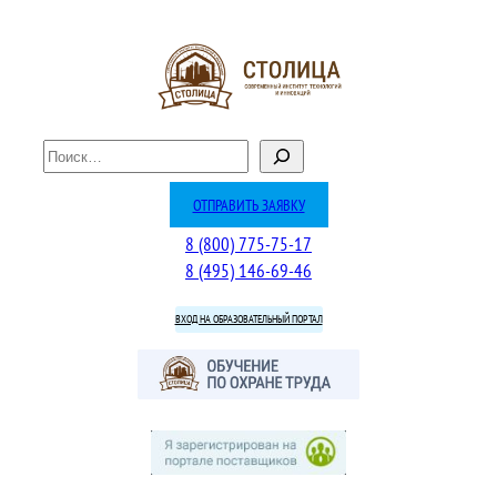
Перейти
к
содержимому
П
о
и
ОТПРАВИТЬ ЗАЯВКУ
с
8 (800) 775-75-17
к
8 (495) 146-69-46
ВХОД НА ОБРАЗОВАТЕЛЬНЫЙ ПОРТАЛ