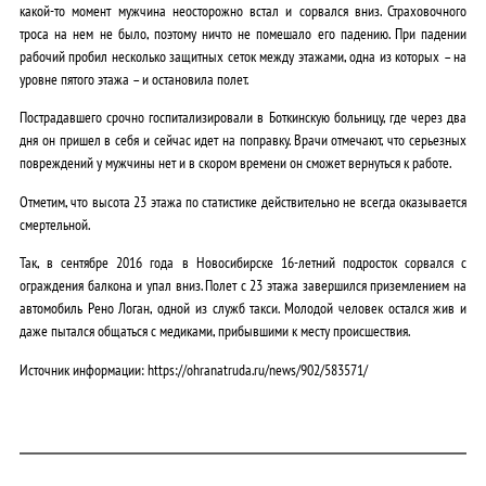
какой-то момент мужчина неосторожно встал и сорвался вниз. Страховочного
троса на нем не было, поэтому ничто не помешало его падению. При падении
рабочий пробил несколько защитных сеток между этажами, одна из которых – на
уровне пятого этажа – и остановила полет.
Пострадавшего срочно госпитализировали в Боткинскую больницу, где через два
дня он пришел в себя и сейчас идет на поправку. Врачи отмечают, что серьезных
повреждений у мужчины нет и в скором времени он сможет вернуться к работе.
Отметим, что высота 23 этажа по статистике действительно не всегда оказывается
смертельной.
Так, в сентябре 2016 года в Новосибирске 16-летний подросток сорвался с
ограждения балкона и упал вниз. Полет с 23 этажа завершился приземлением на
автомобиль Рено Логан, одной из служб такси. Молодой человек остался жив и
даже пытался общаться с медиками, прибывшими к месту происшествия.
Источник информации: https://ohranatruda.ru/news/902/583571/