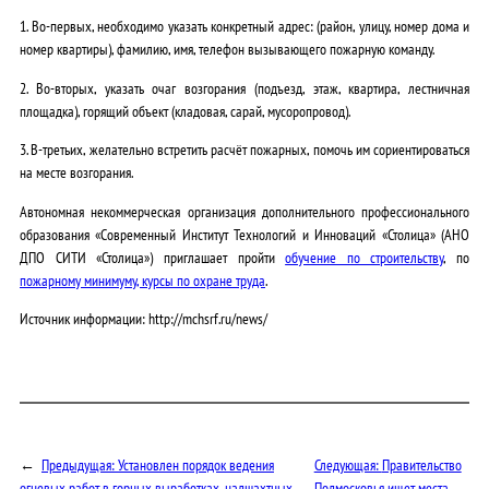
1. Во-первых, необходимо указать конкретный адрес: (район, улицу, номер дома и
номер квартиры), фамилию, имя, телефон вызывающего пожарную команду.
2. Во-вторых, указать очаг возгорания (подъезд, этаж, квартира, лестничная
площадка), горящий объект (кладовая, сарай, мусоропровод).
3. В-третьих, желательно встретить расчёт пожарных, помочь им сориентироваться
на месте возгорания.
Автономная некоммерческая организация дополнительного профессионального
образования «Современный Институт Технологий и Инноваций «Столица» (АНО
ДПО СИТИ «Столица») приглашает пройти
обучение по строительству
, по
пожарному минимуму,
курсы по охране труда
.
Источник информации: http://mchsrf.ru/news/
←
Предыдущая:
Установлен порядок ведения
Следующая:
Правительство
огневых работ в горных выработках, надшахтных
Подмосковья ищет места