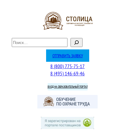
Перейти
к
содержимому
П
о
и
ОТПРАВИТЬ ЗАЯВКУ
с
8 (800) 775-75-17
к
8 (495) 146-69-46
ВХОД НА ОБРАЗОВАТЕЛЬНЫЙ ПОРТАЛ