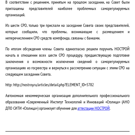
В соответствии с решением, принятым на прошлом заседании, на Совет были
приглашены представителей наиболее проблемных саморегулируемых
организаций.
Из шести СРО, только три прислали на заседание Совета своих представителей,
которые сообщили, что проблемы, возникающие с размещением и
неперечислением СРО средств компфонда, связаны с банками.
По итогам обсуждения члены Совета единогласно решили поручить НОСТРОЙ
начать в отношении всех шести СРО процедуру, предшествующую подготовке
заключения о возможности исключения сведений о саморегулируемых
организациях из госреестра и вернуться к рассмотрению ситуации с этими СРО на
следующем заседании Совета.
http: http://nostroy.ru/articles/detail.php?ELEMENT_ID=5782
Автономная некоммерческая организация дополнительного профессионального
образования «Современный Институт Технологий и Инноваций «Столица» (АНО
ДПО СИТИ «Столица») организует обучение для
аттестации НОСТРОЙ
.