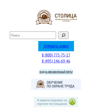
Перейти
к
содержимому
П
о
и
ОТПРАВИТЬ ЗАЯВКУ
с
8 (800) 775-75-17
к
8 (495) 146-69-46
ВХОД НА ОБРАЗОВАТЕЛЬНЫЙ ПОРТАЛ