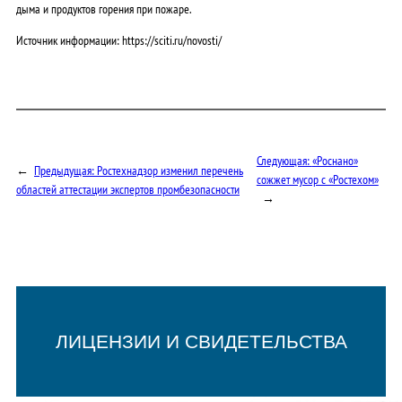
дыма и продуктов горения при пожаре.
Источник информации: https://sciti.ru/novosti/
Следующая:
«Роснано»
←
Предыдущая:
Ростехнадзор изменил перечень
сожжет мусор с «Ростехом»
областей аттестации экспертов промбезопасности
→
ЛИЦЕНЗИИ И СВИДЕТЕЛЬСТВА