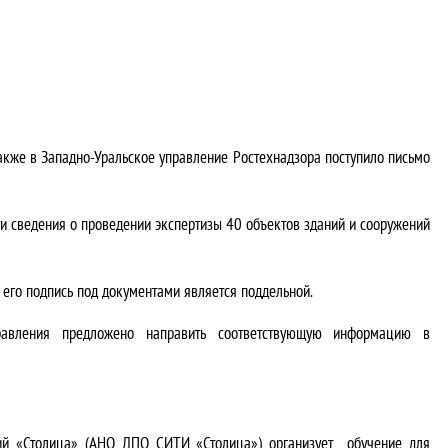
также в Западно-Уральское управление Ростехнадзора поступило письмо
ти сведения о проведении экспертизы 40 объектов зданий и сооружений
 его подпись под документами является поддельной.
правления предложено направить соответствующую информацию в
ций «Столица» (АНО ДПО СИТИ «Столица») организует обучение для