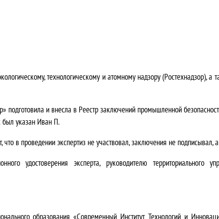
ологическому, технологическому и атомному надзору (Ростехнадзор), а 
ер» подготовила и внесла в Реестр заключений промышленной безопаснос
х был указан Иван П.
 что в проведении экспертиз не участвовал, заключения не подписывал, а
онного удостоверения эксперта, руководителю территориального у
ионального образования «Современный Институт Технологий и Иннова