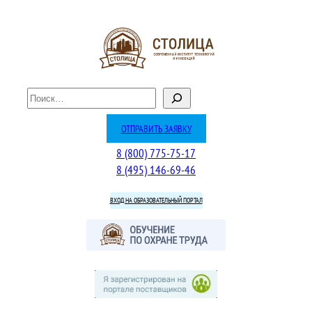
Перейти
к
содержимому
П
о
и
ОТПРАВИТЬ ЗАЯВКУ
с
8 (800) 775-75-17
к
8 (495) 146-69-46
ВХОД НА ОБРАЗОВАТЕЛЬНЫЙ ПОРТАЛ