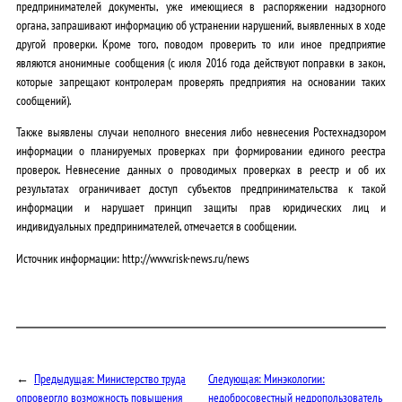
предпринимателей документы, уже имеющиеся в распоряжении надзорного
органа, запрашивают информацию об устранении нарушений, выявленных в ходе
другой проверки. Кроме того, поводом проверить то или иное предприятие
являются анонимные сообщения (с июля 2016 года действуют поправки в закон,
которые запрещают контролерам проверять предприятия на основании таких
сообщений).
Также выявлены случаи неполного внесения либо невнесения Ростехнадзором
информации о планируемых проверках при формировании единого реестра
проверок. Невнесение данных о проводимых проверках в реестр и об их
результатах ограничивает доступ субъектов предпринимательства к такой
информации и нарушает принцип защиты прав юридических лиц и
индивидуальных предпринимателей, отмечается в сообщении.
Источник информации: http://www.risk-news.ru/news
←
Предыдущая:
Министерство труда
Следующая:
Минэкологии:
опровергло возможность повышения
недобросовестный недропользователь