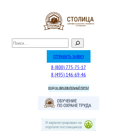
Перейти
к
содержимому
П
о
и
ОТПРАВИТЬ ЗАЯВКУ
с
8 (800) 775-75-17
к
8 (495) 146-69-46
ВХОД НА ОБРАЗОВАТЕЛЬНЫЙ ПОРТАЛ