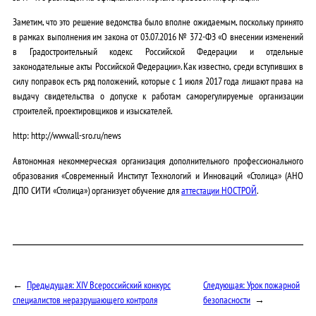
Заметим, что это решение ведомства было вполне ожидаемым, поскольку принято
в рамках выполнения им закона от 03.07.2016 № 372-ФЗ «О внесении изменений
в Градостроительный кодекс Российской Федерации и отдельные
законодательные акты Российской Федерации». Как известно, среди вступивших в
силу поправок есть ряд положений, которые с 1 июля 2017 года лишают права на
выдачу свидетельства о допуске к работам саморегулируемые организации
строителей, проектировщиков и изыскателей.
http: http://www.all-sro.ru/news
Автономная некоммерческая организация дополнительного профессионального
образования «Современный Институт Технологий и Инноваций «Столица» (АНО
ДПО СИТИ «Столица») организует обучение для
аттестации НОСТРОЙ
.
←
Предыдущая:
XIV Всероссийский конкурс
Следующая:
Урок пожарной
специалистов неразрушающего контроля
безопасности
→