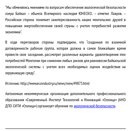
“Мы обменялись мнениями по вопросам обеспечения экологической безопасности
озера Байкал – объекта Всемирного наследия ЮНЕСКО, – отметил Лавров. –
Российская сторона понимает заинтересованность наших монгольских друзей в
повышении энергообеспечения своей страны с учетом потребностей развития
экономики”.
В ходе переговоров стороны подтвердили, что “созданная по взаимной
договоренности рабочая группа, которая должна в самое ближайшее время
провести свое заседание, рассмотрит различные варианты удовлетворения этих
потребностей Монголии при снижении любых рисков для равновесия байкальской
экологической системы с учетом всех необходимых оценок воздействия на
окружающую среду”.
Источник: http://www.ecoindustry.ru/news/view/49873.html
Автономная некоммерческая организация дополнительного профессионального
образования «Современный Институт Технологий и Инноваций «Столица» (АНО
ДПО СИТИ «Столица») организует обучение по
экологической безопасности
.