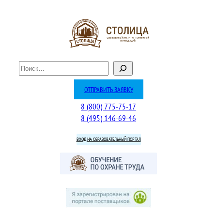
Перейти
к
содержимому
П
о
и
ОТПРАВИТЬ ЗАЯВКУ
с
8 (800) 775-75-17
к
8 (495) 146-69-46
ВХОД НА ОБРАЗОВАТЕЛЬНЫЙ ПОРТАЛ