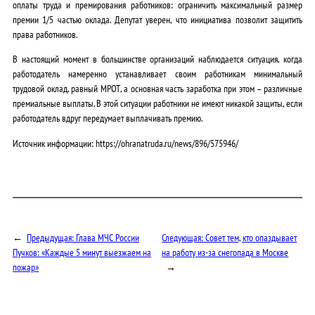
оплаты труда и премирования работников: ограничить максимальный размер
премии 1/5 частью оклада. Депутат уверен, что инициатива позволит защитить
права работников.
В настоящий момент в большинстве организаций наблюдается ситуация, когда
работодатель намеренно устанавливает своим работникам минимальный
трудовой оклад, равный МРОТ, а основная часть заработка при этом – различные
премиальные выплаты. В этой ситуации работники не имеют никакой защиты, если
работодатель вдруг передумает выплачивать премию.
Источник информации: https://ohranatruda.ru/news/896/575946/
←
Предыдущая:
Глава МЧС России
Следующая:
Совет тем, кто опаздывает
Пучков: «Каждые 5 минут выезжаем на
на работу из-за снегопада в Москве
пожар»
→