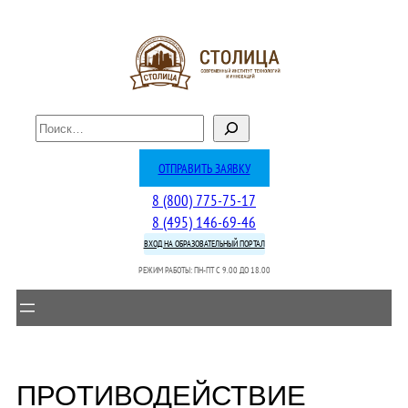
Перейти
к
содержимому
П
о
и
ОТПРАВИТЬ ЗАЯВКУ
с
8 (800) 775-75-17
к
8 (495) 146-69-46
ВХОД НА ОБРАЗОВАТЕЛЬНЫЙ ПОРТАЛ
РЕЖИМ РАБОТЫ: ПН-ПТ C 9.00 ДО 18.00
ПРОТИВОДЕЙСТВИЕ