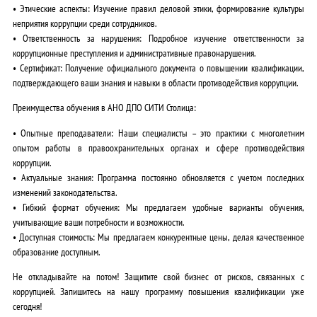
•
Этические аспекты:
Изучение правил деловой этики, формирование культуры
неприятия коррупции среди сотрудников.
•
Ответственность за нарушения:
Подробное изучение ответственности за
коррупционные преступления и административные правонарушения.
•
Сертификат:
Получение официального документа о повышении квалификации,
подтверждающего ваши знания и навыки в области противодействия коррупции.
Преимущества обучения в АНО ДПО СИТИ Столица:
•
Опытные преподаватели:
Наши специалисты – это практики с многолетним
опытом работы в правоохранительных органах и сфере противодействия
коррупции.
•
Актуальные знания:
Программа постоянно обновляется с учетом последних
изменений законодательства.
•
Гибкий формат обучения:
Мы предлагаем удобные варианты обучения,
учитывающие ваши потребности и возможности.
•
Доступная стоимость:
Мы предлагаем конкурентные цены, делая качественное
образование доступным.
Не откладывайте на потом!
Защитите свой бизнес от рисков, связанных с
коррупцией. Запишитесь на нашу программу повышения квалификации уже
сегодня!