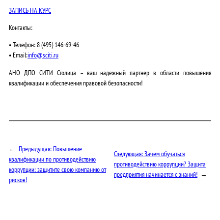
ЗАПИСЬ НА КУРС
Контакты:
•
Телефон:
8 (495) 146-69-46
•
Email:
info@sciti.ru
АНО ДПО СИТИ Столица – ваш надежный партнер в области повышения
квалификации и обеспечения правовой безопасности!
←
Предыдущая:
Повышение
Следующая:
Зачем обучаться
квалификации по противодействию
противодействию коррупции? Защита
коррупции: защитите свою компанию от
предприятия начинается с знаний!
→
рисков!