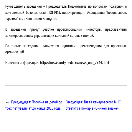
Руководитель заседания – Председатель Подкомитета по вопросам пожарной и
комплексной безопасности НОПРИЗ, вице-президент Ассоциации “Безопасность
туризма”, к.т.н. Константин Белоусов.
В заседании примут участие проектировщики, инвесторы, представители
заинтересованных управляющих компаний сетевых отелей.
По итогам заседания планируется подготовить рекомендации для проектных
организаций.
Источник информации: http://fire.securitymedia.ru/news_one_7944.html
←
Предыдущая:
Пособие на детей до
Следующая:
Глава кемеровского МЧС
трёх лет увеличат до конца 2018 года
ответит за пожар в «Зимней вишне»
→